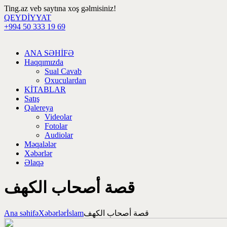
Ting.az veb saytına xoş gəlmisiniz!
QEYDİYYAT
+994 50 333 19 69
ANA SƏHİFƏ
Haqqımızda
Sual Cavab
Oxuculardan
KİTABLAR
Satış
Qalereya
Videolar
Fotolar
Audiolar
Məqalələr
Xəbərlər
Əlaqə
قصة أصحاب الكهف
Ana səhifə
Xəbərlər
İslam
قصة أصحاب الكهف