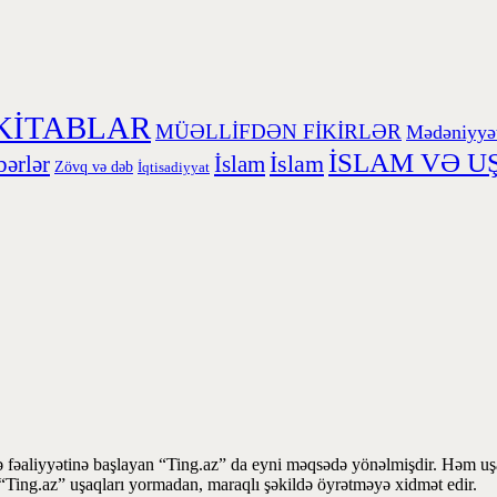
KİTABLAR
MÜƏLLİFDƏN FİKİRLƏR
Mədəniyyə
İSLAM VƏ U
İslam
ərlər
İslam
Zövq və dəb
İqtisadiyyat
 fəaliyyətinə başlayan “Ting.az” da eyni məqsədə yönəlmişdir. Həm uşaq
la “Ting.az” uşaqları yormadan, maraqlı şəkildə öyrətməyə xidmət edir.