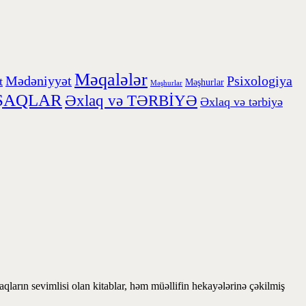
Məqalələr
Mədəniyyət
Psixologiya
t
Məşhurlar
Məşhurlar
ŞAQLAR
Əxlaq və TƏRBİYƏ
Əxlaq və tərbiyə
ların sevimlisi olan kitablar, həm müəllifin hekayələrinə çəkilmiş