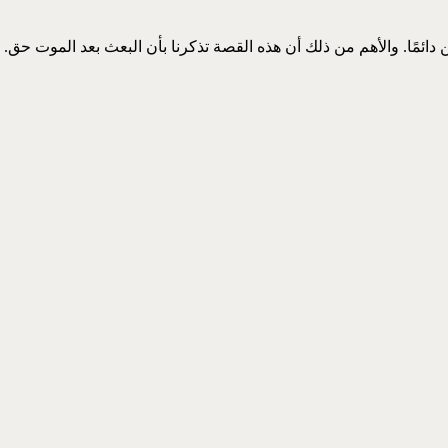
ن دائمًا. والأهم من ذلك أن هذه القصة تذكرنا بأن البعث بعد الموت 