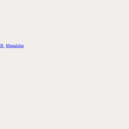
AR
,
Məqalələr