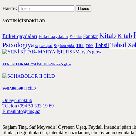
Найти:
SAYTIN İÇİNDƏKİLƏR
Kitab
Kitab
Etiket qaydaları
Etiket qaydaları
Fənnlər
Fənnlər
Psixologiya
Təhsil
Xəb
Təhsil
Tibb
Sağlam qida
Tibb
Sağlam qida
YENİ KİTAB- MARYA İŞILTISI-Marya’s glow
SƏHABƏLƏR II CİLD
Onlayn məktub
Telefon
+994 50 333 19 69
E-mail
info@ting.az
Sağlam Ting, Saf Meyvədir! Öyrənən Uşaq, Faydalı İnsandır! şüarı ilə
filmlər, cizgi filmləri ilə, interaktiv hazırlanmış elm öyrədən oyunlar