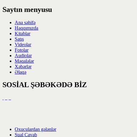
Saytın menyusu
Ana səhifə
Haqqımızda
Kitablar
Satış
Videolar
Fotolar
Audiolar
Məqalələr
Xəbərlər
Əlaqə
SOSİAL ŞƏBƏKƏDƏ BİZ
Oxuculardan gələnlər
Sual Cavab