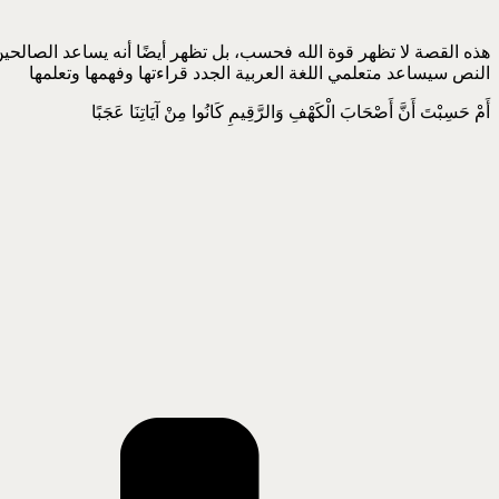
هذه القصة لا تظهر قوة الله فحسب، بل تظهر أيضًا أنه يساعد الصالحي
النص سيساعد متعلمي اللغة العربية الجدد قراءتها وفهمها وتعلمها
أَمْ حَسِبْتَ أَنَّ أَصْحَابَ الْكَهْفِ وَالرَّقِيمِ كَانُوا مِنْ آيَاتِنَا عَجَبًا