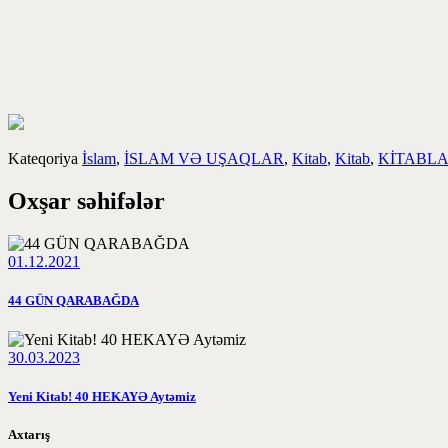
Kateqoriya
İslam
,
İSLAM VƏ UŞAQLAR
,
Kitab
,
Kitab
,
KİTABL
Oxşar səhifələr
01.12.2021
44 GÜN QARABAĞDA
30.03.2023
Yeni Kitab! 40 HEKAYƏ Aytəmiz
Axtarış