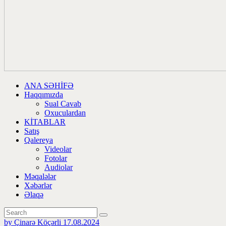
ANA SƏHİFƏ
Haqqımızda
Sual Cavab
Oxuculardan
KİTABLAR
Satış
Qalereya
Videolar
Fotolar
Audiolar
Məqalələr
Xəbərlər
Əlaqə
by Çinarə Köçərli
17.08.2024