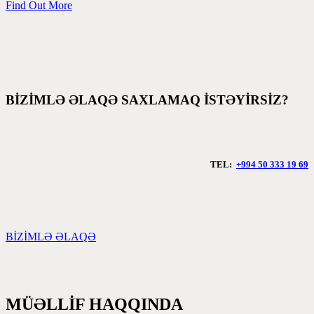
Find Out More
BİZİMLƏ ƏLAQƏ SAXLAMAQ İSTƏYİRSİZ?
TEL:
+994 50 333 19 69
BİZİMLƏ ƏLAQƏ
MÜƏLLİF HAQQINDA