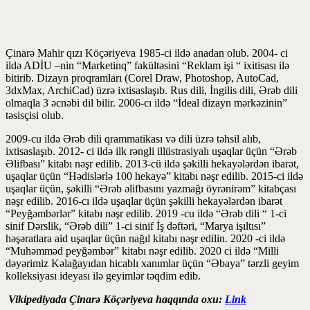
Çinarə Mahir qızı Köçəriyeva 1985-ci ildə anadan olub. 2004- ci
ildə ADİU –nin “Marketinq” fakültəsini “Reklam işi “ ixitisası ilə
bitirib. Dizayn proqramları (Corel Draw, Photoshop, AutoCad,
3dxMax, ArchiCad) üzrə ixtisaslaşıb. Rus dili, İngilis dili, Ərəb dili
olmaqla 3 əcnəbi dil bilir. 2006-cı ildə “İdeal dizayn mərkəzinin”
təsisçisi olub.
2009-cu ildə Ərəb dili qrammatikası və dili üzrə təhsil alıb,
ixtisaslaşıb. 2012- ci ildə ilk rəngli illüstrasiyalı uşaqlar üçün “Ərəb
Əlifbası” kitabı nəşr edilib. 2013-cü ildə şəkilli hekayələrdən ibarət,
uşaqlar üçün “Hədislərlə 100 hekayə” kitabı nəşr edilib. 2015-ci ildə
uşaqlar üçün, şəkilli “Ərəb əlifbasını yazmağı öyrənirəm” kitabçası
nəşr edilib. 2016-cı ildə uşaqlar üçün şəkilli hekayələrdən ibarət
“Peyğəmbərlər” kitabı nəşr edilib. 2019 -cu ildə “Ərəb dili “ 1-ci
sinif Dərslik, “Ərəb dili” 1-ci sinif İş dəftəri, “Marya işıltısı”
həşəratlara aid uşaqlar üçün nağıl kitabı nəşr edilin. 2020 -ci ildə
“Muhəmməd peyğəmbər” kitabı nəşr edilib. 2020 ci ildə “Milli
dəyərimiz Kəlağayıdan hicablı xanımlar üçün “Əbaya” tərzli geyim
kolleksiyası ideyası ilə geyimlər təqdim edib.
Vikipediyada Çinarə Köçəriyeva haqqında oxu:
Link