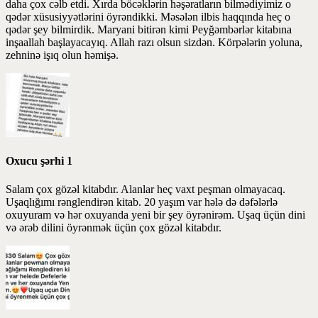
daha çox cəlb etdi. Xırda böcəklərin həşəratların bilmədiyimiz o
qədər xüsusiyyətlərini öyrəndikki. Məsələn ilbis haqqında heç o
qədər şey bilmirdik. Maryani bitirən kimi Peyğəmbərlər kitabına
inşaallah başlayacayıq. Allah razı olsun sizdən. Körpələrin yoluna,
zehninə işıq olun həmişə.
Oxucu şərhi 1
Salam çox gözəl kitabdır. Alanlar heç vaxt peşman olmayacaq.
Uşaqlığımı rənglendirən kitab. 20 yaşım var hələ də dəfələrlə
oxuyuram və hər oxuyanda yeni bir şey öyrənirəm. Uşaq üçün dini
və ərəb dilini öyrənmək üçün çox gözəl kitabdır.