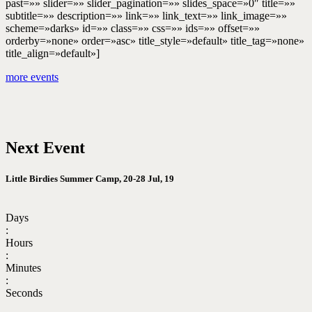
past=»» slider=»» slider_pagination=»» slides_space=»0″ title=»»
subtitle=»» description=»» link=»» link_text=»» link_image=»»
scheme=»darks» id=»» class=»» css=»» ids=»» offset=»»
orderby=»none» order=»asc» title_style=»default» title_tag=»none»
title_align=»default»]
more events
Next Event
Little Birdies Summer Camp,
20-28 Jul, 19
Days
:
Hours
:
Minutes
:
Seconds