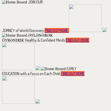
JOIN OUR
JORNEY
of World Discovery
FIND OUT MORE
ƏYLƏNƏRƏK
Healthy & Confident Minds
FIND OUT MORE
ÖYRƏNIRIK
EARLY
EDUCATION
with a Focus on Each Child
FIND OUT MORE