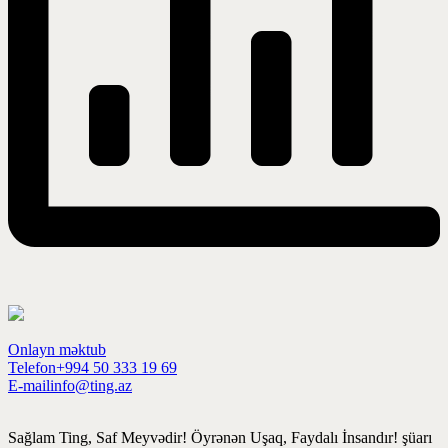
Onlayn məktub
Telefon
+994 50 333 19 69
E-mail
info@ting.az
Sağlam Ting, Saf Meyvədir! Öyrənən Uşaq, Faydalı İnsandır! şüarı