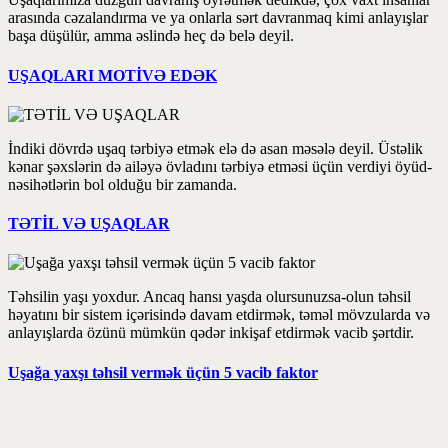
arasında cəzalandırma ve ya onlarla sərt davranmaq kimi anlayışlar
başa düşülür, amma əslində heç də belə deyil.
UŞAQLARI MOTİVƏ EDƏK
İndiki dövrdə uşaq tərbiyə etmək elə də asan məsələ deyil. Üstəlik
kənar şəxslərin də ailəyə övladını tərbiyə etməsi üçün verdiyi öyüd-
nəsihətlərin bol olduğu bir zamanda.
TƏTİL VƏ UŞAQLAR
Təhsilin yaşı yoxdur. Ancaq hansı yaşda olursunuzsa-olun təhsil
həyatını bir sistem içərisində davam etdirmək, təməl mövzularda və
anlayışlarda özünü mümkün qədər inkişaf etdirmək vacib şərtdir.
Uşağa yaxşı təhsil vermək üçün 5 vacib faktor