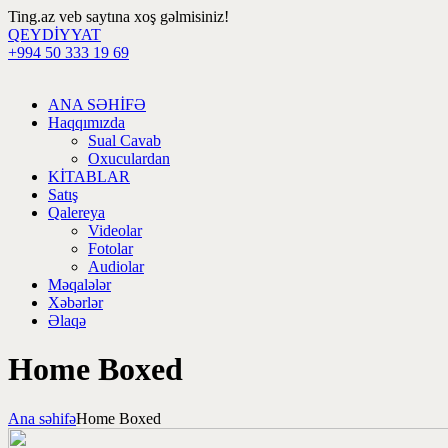
Ting.az veb saytına xoş gəlmisiniz!
QEYDİYYAT
+994 50 333 19 69
ANA SƏHİFƏ
Haqqımızda
Sual Cavab
Oxuculardan
KİTABLAR
Satış
Qalereya
Videolar
Fotolar
Audiolar
Məqalələr
Xəbərlər
Əlaqə
Home Boxed
Ana səhifə
Home Boxed