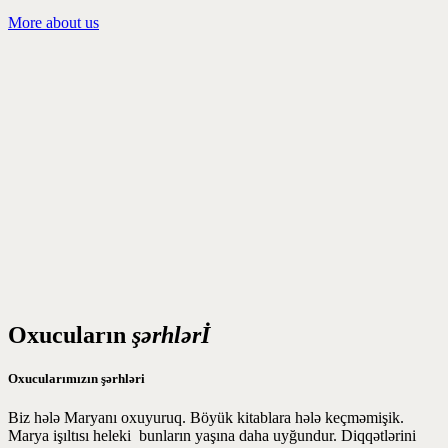
More about us
Oxucuların
şərhlərİ
Oxucularımızın şərhləri
Biz hələ Maryanı oxuyuruq. Böyük kitablara hələ keçməmişik.
Marya işıltısı heleki bunların yaşına daha uyğundur. Diqqətlərini