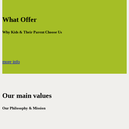
What Offer
Why Kids & Their Parent Choose Us
more info
Our main values
Our Philosophy & Mission