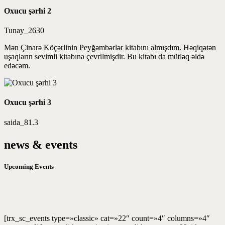
Oxucu şərhi 2
Tunay_2630
Mən Çinarə Köçərlinin Peyğəmbərlər kitabını almışdım. Həqiqətən
uşaqların sevimli kitabına çevrilmişdir. Bu kitabı da mütləq əldə
edəcəm.
Oxucu şərhi 3
saida_81.3
news & events
Upcoming Events
[trx_sc_events type=»classic» cat=»22″ count=»4″ columns=»4″