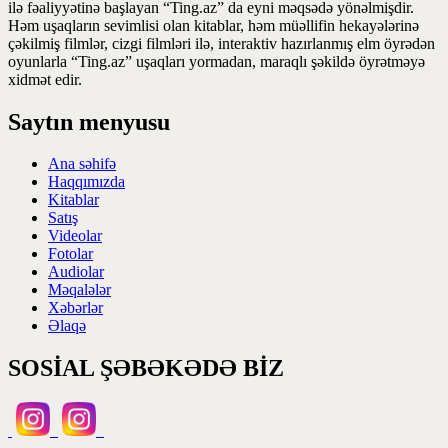
ilə fəaliyyətinə başlayan “Ting.az” da eyni məqsədə yönəlmişdir.
Həm uşaqların sevimlisi olan kitablar, həm müəllifin hekayələrinə
çəkilmiş filmlər, cizgi filmləri ilə, interaktiv hazırlanmış elm öyrədən
oyunlarla “Ting.az” uşaqları yormadan, maraqlı şəkildə öyrətməyə
xidmət edir.
Saytın menyusu
Ana səhifə
Haqqımızda
Kitablar
Satış
Videolar
Fotolar
Audiolar
Məqalələr
Xəbərlər
Əlaqə
SOSİAL ŞƏBƏKƏDƏ BİZ