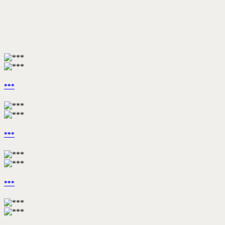
***
***
***