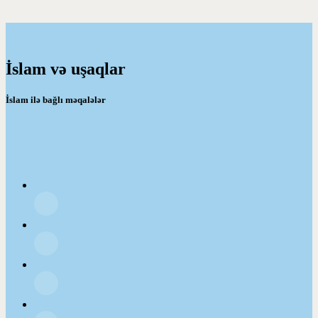
İslam və uşaqlar
İslam ilə bağlı məqalələr