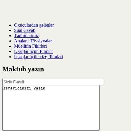
Oxuculardan gələnlər
Sual Cavab
Tədbirlərimiz
Analara Tövsiyyələr
Müəllifin Fikirləri
Uşaqlar üçün Filmlər
Uşaqlar üçün cizgi filmləri
Məktub yazın