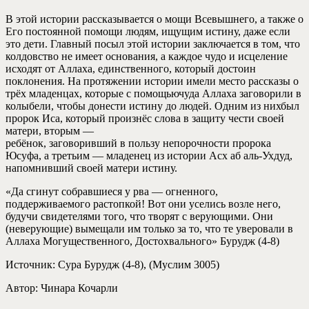
В этой истории рассказывается о мощи Всевышнего, а также о
Его постоянной помощи людям, ищущим истину, даже если
это дети. Главный посыл этой истории заключается в том, что
колдовство не имеет основания, а каждое чудо и исцеление
исходят от Аллаха, единственного, который достоин
поклонения. На протяжении истории имели место рассказы о
трёх младенцах, которые с помощьючуда Аллаха заговорили в
колыбели, чтобы донести истину до людей. Одним из нихбыл
пророк Иса, который произнёс слова в защиту чести своей
матери, вторым —
ребёнок, заговоривший в пользу непорочности пророка
Юсуфа, а третьим — младенец из истории Асх аб аль-Ухдуд,
напомнивший своей матери истину.
«Да сгинут собравшиеся у рва — огненного,
поддерживаемого растопкой! Вот они уселись возле него,
будучи свидетелями того, что творят с верующими. Они
(неверующие) вымещали им только за то, что те уверовали в
Аллаха Могущественного, Достохвального» Бурудж (4-8)
Источник: Сура Бурудж (4-8), (Муслим 3005)
Автор: Чинара Кочарли