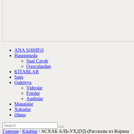
ANA SƏHİFƏ
Haqqımızda
Sual Cavab
Oxuculardan
KİTABLAR
Satış
Qalereya
Videolar
Fotolar
Audiolar
Məqalələr
Xəbərlər
Əlaqə
Главная
/
Kitablar
/ АСХАБ АЛЬ-УХДУД-(Рассказы из Корана