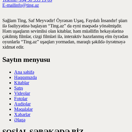
E-mail
info@ting.az
Sağlam Ting, Saf Meyvədir! Öyrənən Uşaq, Faydalı İnsandır! şüarı
ilə fəaliyyətinə başlayan “Ting.az” da eyni məqsədə yönəlmişdir.
Həm uşaqların sevimlisi olan kitablar, həm müəllifin hekayələrinə
çəkilmiş filmlər, cizgi filmləri ilə, interaktiv hazırlanmış elm öyrədən
oyunlarla “Ting.az” uşaqları yormadan, maraqlı şəkildə öyrətməyə
xidmət edir.
Saytın menyusu
Ana səhifə
Haqqımızda
Kitablar
Satış
Videolar
Fotolar
Audiolar
Məqalələr
Xəbərlər
Əlaqə