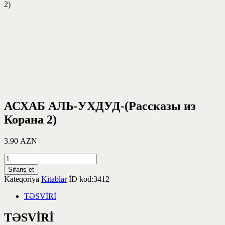
2)
АСХАБ АЛЬ-УХДУД-(Рассказы из
Корана 2)
3.90
AZN
Sifariş et
Kateqoriya
Kitablar
İD kod:
3412
TƏSVİRİ
TƏSVİRİ