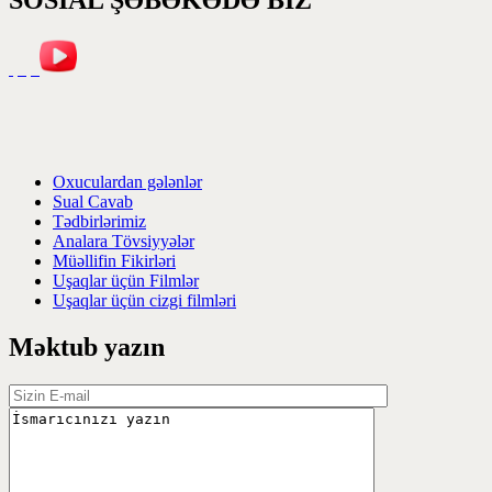
SOSİAL ŞƏBƏKƏDƏ BİZ
Oxuculardan gələnlər
Sual Cavab
Tədbirlərimiz
Analara Tövsiyyələr
Müəllifin Fikirləri
Uşaqlar üçün Filmlər
Uşaqlar üçün cizgi filmləri
Məktub yazın