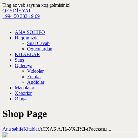
Ting.az veb saytına xoş gəlmisiniz!
QEYDİYYAT
+994 50 333 19 69
ANA SƏHİFƏ
Haqqımızda
Sual Cavab
Oxuculardan
KİTABLAR
Satış
Qalereya
Videolar
Fotolar
Audiolar
Məqalələr
Xəbərlər
Əlaqə
Shop Page
Ana səhifə
Kitablar
АСХАБ АЛЬ-УХДУД-(Рассказы...