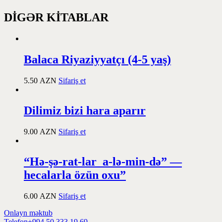
DİGƏR KİTABLAR
Balaca Riyaziyyatçı (4-5 yaş)
5.50
AZN
Sifariş et
Dilimiz bizi hara aparır
9.00
AZN
Sifariş et
“Hə-şə-rat-lar a-lə-min-də” —
hecalarla özün oxu”
6.00
AZN
Sifariş et
Onlayn məktub
Telefon
+994 50 333 19 69