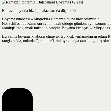
Ramazan ayında biz lap balacaları da düşündük!
Boyama kitabçası – Müqəddəs Ramazan ayına həsr edilmişdir.
Hər səhifəsində Ramazan ayının daxil olduğu gündən, ayın sonuna qədər
asanlıqla rəngləmək imkanı olacaqdır. Boyama kitabçası – Müqəddəs 
Bu yalnız boyama kitabçası olmayıb, lap kiçik yaşlarından uşaqlara R
rəngləməklə, onlarda Quran hərflərini öyrənməyə təməl qoymuş olur.