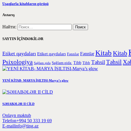
Uşaqlarla kitabların görüşü
Axtarış
Найти:
SAYTIN İÇİNDƏKİLƏR
Kitab
Kitab
Etiket qaydaları
Etiket qaydaları
Fənnlər
Fənnlər
Psixologiya
Təhsil
Xəb
Təhsil
Tibb
Sağlam qida
Tibb
Sağlam qida
YENİ KİTAB- MARYA İŞILTISI-Marya’s glow
SƏHABƏLƏR II CİLD
Onlayn məktub
Telefon
+994 50 333 19 69
E-mail
info@ting.az