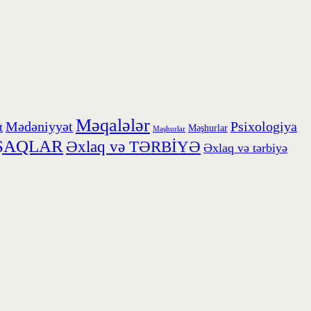
Məqalələr
Mədəniyyət
Psixologiya
t
Məşhurlar
Məşhurlar
ŞAQLAR
Əxlaq və TƏRBİYƏ
Əxlaq və tərbiyə