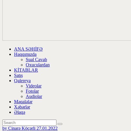
ANA SƏHİFƏ
Haqqımızda
Sual Cavab
Oxuculardan
KİTABLAR
Satış
Qalereya
Videolar
Fotolar
Audiolar
Məqalələr
Xəbərlər
Əlaqə
by Çinarə Köçərli
27.01.2022