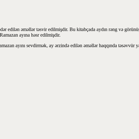
 edilən əməllər təsvir edilmişdir. Bu kitabçada aydın rəng və görünüşə 
Ramazan ayına həsr edilmişdir.
amazan ayını sevdirmək, ay ərzində edilən əməllər haqqında təsəvvür ya