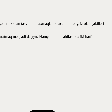
malik olan təsvirlərə baxmaqla, balacaların rəngsiz olan şəkilləri
ratmaq məqsədi daşıyır. Həmçinin hər səhifəsində iki hərfi