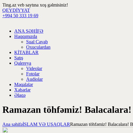
Ting.az veb saytına xoş gəlmisiniz!
QEYDİYYAT
+994 50 333 19 69
ANA SƏHİFƏ
Haqqımızda
Sual Cavab
Oxuculardan
KİTABLAR
Satış
Qalereya
Videolar
Fotolar
Audiolar
Məqalələr
Xəbərlər
Əlaqə
Ramazan töhfəmiz! Balacalara!
Ana səhifə
İSLAM VƏ UŞAQLAR
Ramazan töhfəmiz! Balacalara! 