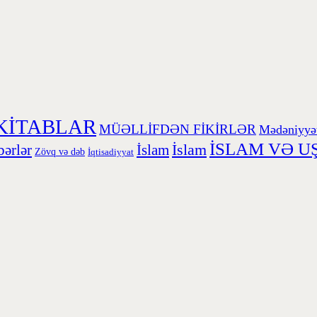
KİTABLAR
MÜƏLLİFDƏN FİKİRLƏR
Mədəniyyə
İSLAM VƏ U
İslam
ərlər
İslam
Zövq və dəb
İqtisadiyyat