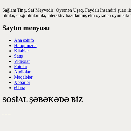
Sağlam Ting, Saf Meyvədir! Öyrənən Uşaq, Faydalı İnsandır! şüarı ilə
filmlər, cizgi filmləri ilə, interaktiv hazırlanmış elm öyrədən oyunlar
Saytın menyusu
Ana səhifə
Haqqımızda
Kitablar
Satış
Videolar
Fotolar
Audiolar
Məqalələr
Xəbərlər
Əlaqə
SOSİAL ŞƏBƏKƏDƏ BİZ