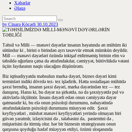
Xəbərlər
Əlaqə
by Çinarə Köçərli
30.10.2023
Təhsil və Milli — mənəvi dəyərlər insanın həyatında ən mühüm iki
sütündur ki , birini o birindən ayrı təsəvvür etmək mümkün deyildir.
Mill — mənəvi dəyərləri özündə inkişaf etdirməmiş birinin elm və
təhsildə uğurlara çatsa da ətrafındakılar, cəmiyyət, bütövlükdə vətəni
üçün faydasının naqis olacağını düşünürəm.
Biz iqtisadiyyatda məhsulun marka dəyəri, biznes dəyəri kimi
terminləri indiki dövrdə tez- tez işlədirik. Hətta sosiallaşan mühitdə
şəxsi brendiq, insanın şəxsi dəyəri, marka dəyərindən tez — tez
danışırıq. Hansı ki, bu dəyər nə şirkətdə, nə də şəxsiyyətdə pul və
aktivlərlə ölçülmür. İnsanı dəyərli edən onun cəmiyyətə dəyər
qatmasıdır ki, bu elə onun psixoloji durumunu, nəhayətində
ətrafındakıların psixoloji durumunu müəyyən edir. Şəxsi
keyfiyyətləri , müsbət mənəvi keyfiyyətləri yerində olmayan biri
güvən yaratmlr, izləyicisini də , tələbəsini də, pasientini də ,
müştərisini də itirmiş olur. hər bir biznesin strategiyasını onun
qarşısına qoyduğu hədəf müəyyən etdiyi, özünü sloqanında