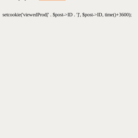
setcookie('viewedProd[' . $post->ID . ']', $post->ID, time()+3600);