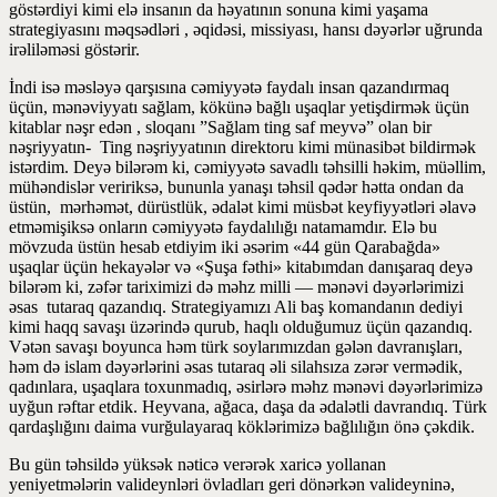
göstərdiyi kimi elə insanın da həyatının sonuna kimi yaşama
strategiyasını məqsədləri , əqidəsi, missiyası, hansı dəyərlər uğrunda
irəliləməsi göstərir.
İndi isə məsləyə qarşısına cəmiyyətə faydalı insan qazandırmaq
üçün, mənəviyyatı sağlam, kökünə bağlı uşaqlar yetişdirmək üçün
kitablar nəşr edən , sloqanı ”Sağlam ting saf meyvə” olan bir
nəşriyyatın- Ting nəşriyyatının direktoru kimi münasibət bildirmək
istərdim. Deyə bilərəm ki, cəmiyyətə savadlı təhsilli həkim, müəllim,
mühəndislər veririksə, bununla yanaşı təhsil qədər hətta ondan da
üstün, mərhəmət, dürüstlük, ədalət kimi müsbət keyfiyyətləri əlavə
etməmişiksə onların cəmiyyətə faydalılığı natamamdır. Elə bu
mövzuda üstün hesab etdiyim iki əsərim «44 gün Qarabağda»
uşaqlar üçün hekayələr və «Şuşa fəthi» kitabımdan danışaraq deyə
bilərəm ki, zəfər tariximizi də məhz milli — mənəvi dəyərlərimizi
əsas tutaraq qazandıq. Strategiyamızı Ali baş komandanın dediyi
kimi haqq savaşı üzərində qurub, haqlı olduğumuz üçün qazandıq.
Vətən savaşı boyunca həm türk soylarımızdan gələn davranışları,
həm də islam dəyərlərini əsas tutaraq əli silahsıza zərər vermədik,
qadınlara, uşaqlara toxunmadıq, əsirlərə məhz mənəvi dəyərlərimizə
uyğun rəftar etdik. Heyvana, ağaca, daşa da ədalətli davrandıq. Türk
qardaşlığını daima vurğulayaraq köklərimizə bağlılığın önə çəkdik.
Bu gün təhsildə yüksək nəticə verərək xaricə yollanan
yeniyetmələrin valideynləri övladları geri dönərkən valideyninə,