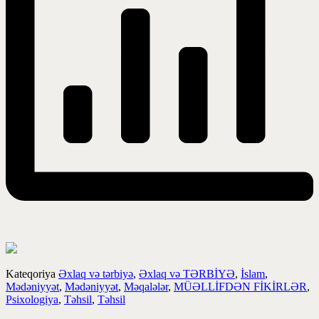
Kateqoriya
Əxlaq və tərbiyə
,
Əxlaq və TƏRBİYƏ
,
İslam
,
Mədəniyyət
,
Mədəniyyət
,
Məqalələr
,
MÜƏLLİFDƏN FİKİRLƏR
,
Psixologiya
,
Təhsil
,
Təhsil