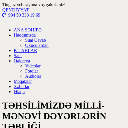
Ting.az veb saytına xoş gəlmisiniz!
QEYDİYYAT
+994 50 333 19 69
ANA SƏHİFƏ
Haqqımızda
Sual Cavab
Oxuculardan
KİTABLAR
Satış
Qalereya
Videolar
Fotolar
Audiolar
Məqalələr
Xəbərlər
Əlaqə
TƏHSİLİMİZDƏ MİLLİ-
MƏNƏVİ DƏYƏRLƏRİN
TƏBLİĞİ