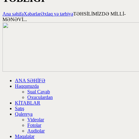
Ana səhifə
Xəbərlər
Əxlaq və tərbiyə
TƏHSİLİMİZDƏ MİLLİ-
MƏNƏVİ...
ANA SƏHİFƏ
Haqqımızda
Sual Cavab
Oxuculardan
KİTABLAR
Satış
Qalereya
Videolar
Fotolar
Audiolar
Məqalələr