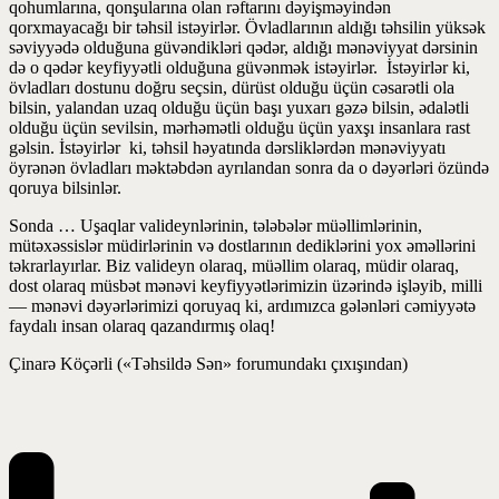
qohumlarına, qonşularına olan rəftarını dəyişməyindən
qorxmayacağı bir təhsil istəyirlər. Övladlarının aldığı təhsilin yüksək
səviyyədə olduğuna güvəndikləri qədər, aldığı mənəviyyat dərsinin
də o qədər keyfiyyətli olduğuna güvənmək istəyirlər. İstəyirlər ki,
övladları dostunu doğru seçsin, dürüst olduğu üçün cəsarətli ola
bilsin, yalandan uzaq olduğu üçün başı yuxarı gəzə bilsin, ədalətli
olduğu üçün sevilsin, mərhəmətli olduğu üçün yaxşı insanlara rast
gəlsin. İstəyirlər ki, təhsil həyatında dərsliklərdən mənəviyyatı
öyrənən övladları məktəbdən ayrılandan sonra da o dəyərləri özündə
qoruya bilsinlər.
Sonda … Uşaqlar valideynlərinin, tələbələr müəllimlərinin,
mütəxəssislər müdirlərinin və dostlarının dediklərini yox əməllərini
təkrarlayırlar. Biz valideyn olaraq, müəllim olaraq, müdir olaraq,
dost olaraq müsbət mənəvi keyfiyyətlərimizin üzərində işləyib, milli
— mənəvi dəyərlərimizi qoruyaq ki, ardımızca gələnləri cəmiyyətə
faydalı insan olaraq qazandırmış olaq!
Çinarə Köçərli («Təhsildə Sən» forumundakı çıxışından)