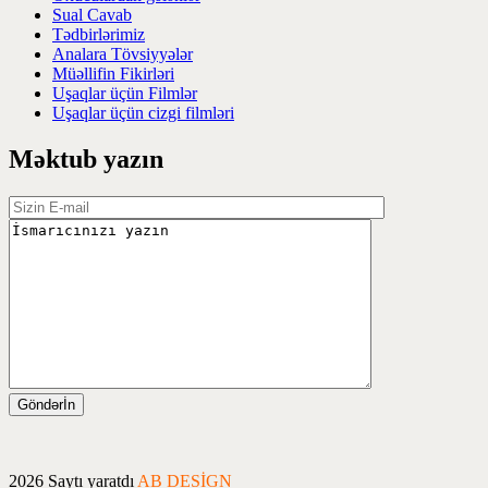
Sual Cavab
Tədbirlərimiz
Analara Tövsiyyələr
Müəllifin Fikirləri
Uşaqlar üçün Filmlər
Uşaqlar üçün cizgi filmləri
Məktub yazın
2026 Saytı yaratdı
AB DESİGN