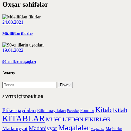
Oxşar səhifələr
24.03.2021
Müəllifdən fikirlər
19.01.2022
90-cı illərin uşaqları
Axtarış
SAYTIN İÇİNDƏKİLƏR
Kitab
Kitab
Etiket qaydaları
Etiket qaydaları
Fənnlər
Fənnlər
KİTABLAR
MÜƏLLİFDƏN FİKİRLƏR
Məqalələr
Mədəniyyət
Mədəniyyət
Məşhurlar
Məşhurlar