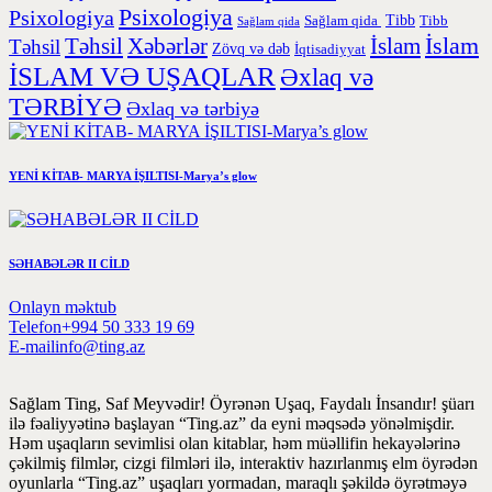
Psixologiya
Psixologiya
Tibb
Sağlam qida
Tibb
Sağlam qida
İslam
Təhsil
Xəbərlər
İslam
Təhsil
Zövq və dəb
İqtisadiyyat
İSLAM VƏ UŞAQLAR
Əxlaq və
TƏRBİYƏ
Əxlaq və tərbiyə
YENİ KİTAB- MARYA İŞILTISI-Marya’s glow
SƏHABƏLƏR II CİLD
Onlayn məktub
Telefon
+994 50 333 19 69
E-mail
info@ting.az
Sağlam Ting, Saf Meyvədir! Öyrənən Uşaq, Faydalı İnsandır! şüarı
ilə fəaliyyətinə başlayan “Ting.az” da eyni məqsədə yönəlmişdir.
Həm uşaqların sevimlisi olan kitablar, həm müəllifin hekayələrinə
çəkilmiş filmlər, cizgi filmləri ilə, interaktiv hazırlanmış elm öyrədən
oyunlarla “Ting.az” uşaqları yormadan, maraqlı şəkildə öyrətməyə