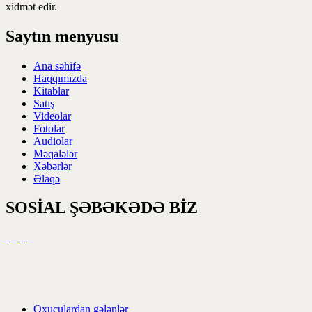
xidmət edir.
Saytın menyusu
Ana səhifə
Haqqımızda
Kitablar
Satış
Videolar
Fotolar
Audiolar
Məqalələr
Xəbərlər
Əlaqə
SOSİAL ŞƏBƏKƏDƏ BİZ
Oxuculardan gələnlər