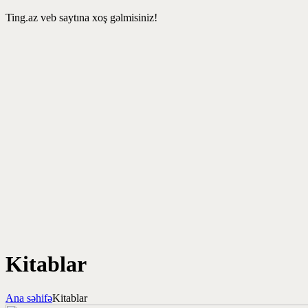
Ting.az veb saytına xoş gəlmisiniz!
Kitablar
Ana səhifə
Kitablar