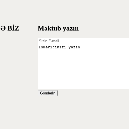
Ə BİZ
Məktub yazın