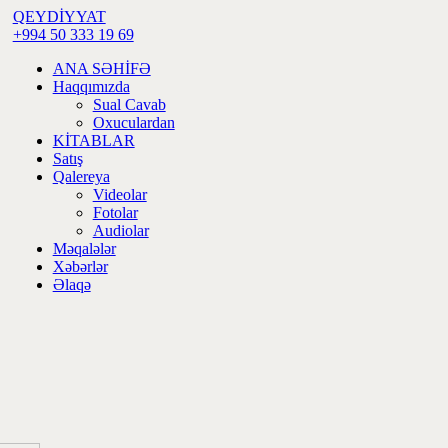
QEYDİYYAT
+994 50 333 19 69
ANA SƏHİFƏ
Haqqımızda
Sual Cavab
Oxuculardan
KİTABLAR
Satış
Qalereya
Videolar
Fotolar
Audiolar
Məqalələr
Xəbərlər
Əlaqə