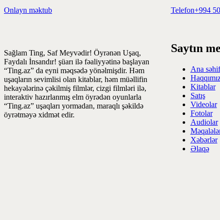
Onlayn məktub
Telefon
+994 50
Saytın m
Sağlam Ting, Saf Meyvədir! Öyrənən Uşaq,
Faydalı İnsandır! şüarı ilə fəaliyyətinə başlayan
Ana səhi
“Ting.az” da eyni məqsədə yönəlmişdir. Həm
Haqqımı
uşaqların sevimlisi olan kitablar, həm müəllifin
Kitablar
hekayələrinə çəkilmiş filmlər, cizgi filmləri ilə,
Satış
interaktiv hazırlanmış elm öyrədən oyunlarla
Videolar
“Ting.az” uşaqları yormadan, maraqlı şəkildə
Fotolar
öyrətməyə xidmət edir.
Audiolar
Məqalələ
Xəbərlər
Əlaqə