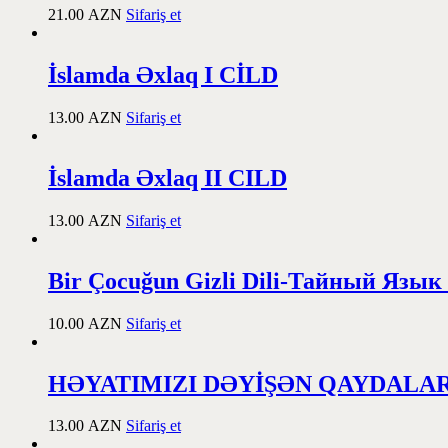
21.00
AZN
Sifariş et
İslamda Əxlaq I CİLD
13.00
AZN
Sifariş et
İslamda Əxlaq II CILD
13.00
AZN
Sifariş et
Bir Çocuğun Gizli Dili-Тайный Язык
10.00
AZN
Sifariş et
HƏYATIMIZI DƏYİŞƏN QAYDALA
13.00
AZN
Sifariş et