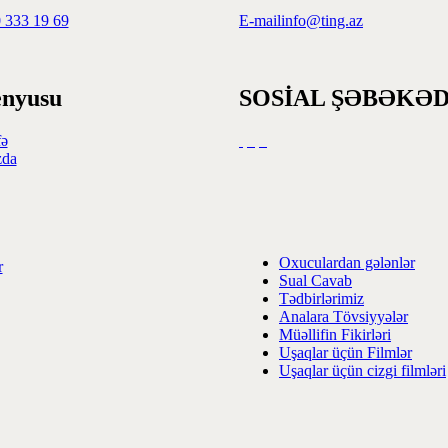
 333 19 69
E-mail
info@ting.az
enyusu
SOSİAL ŞƏBƏKƏD
fə
zda
Oxuculardan gələnlər
r
Sual Cavab
Tədbirlərimiz
Analara Tövsiyyələr
Müəllifin Fikirləri
Uşaqlar üçün Filmlər
Uşaqlar üçün cizgi filmləri