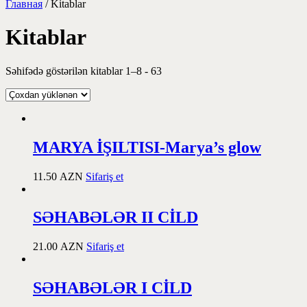
Главная
/ Kitablar
Kitablar
Səhifədə göstərilən kitablar 1–8 - 63
MARYA İŞILTISI-Marya’s glow
11.50
AZN
Sifariş et
SƏHABƏLƏR II CİLD
21.00
AZN
Sifariş et
SƏHABƏLƏR I CİLD