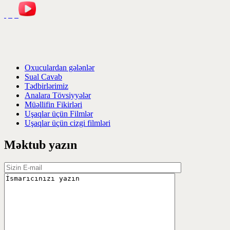
Oxuculardan gələnlər
Sual Cavab
Tədbirlərimiz
Analara Tövsiyyələr
Müəllifin Fikirləri
Uşaqlar üçün Filmlər
Uşaqlar üçün cizgi filmləri
Məktub yazın