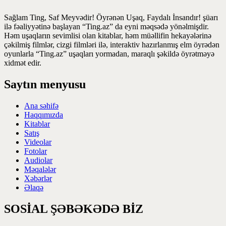
Sağlam Ting, Saf Meyvədir! Öyrənən Uşaq, Faydalı İnsandır! şüarı
ilə fəaliyyətinə başlayan “Ting.az” da eyni məqsədə yönəlmişdir.
Həm uşaqların sevimlisi olan kitablar, həm müəllifin hekayələrinə
çəkilmiş filmlər, cizgi filmləri ilə, interaktiv hazırlanmış elm öyrədən
oyunlarla “Ting.az” uşaqları yormadan, maraqlı şəkildə öyrətməyə
xidmət edir.
Saytın menyusu
Ana səhifə
Haqqımızda
Kitablar
Satış
Videolar
Fotolar
Audiolar
Məqalələr
Xəbərlər
Əlaqə
SOSİAL ŞƏBƏKƏDƏ BİZ