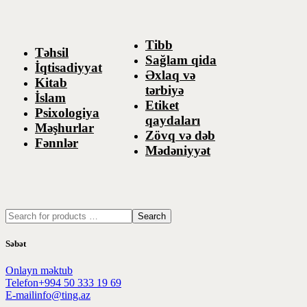
Tibb
Təhsil
Sağlam qida
İqtisadiyyat
Əxlaq və
Kitab
tərbiyə
İslam
Etiket
Psixologiya
qaydaları
Məşhurlar
Zövq və dəb
Fənnlər
Mədəniyyət
Search
Səbət
Onlayn məktub
Telefon
+994 50 333 19 69
E-mail
info@ting.az