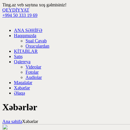
Ting.az veb saytına xoş gəlmisiniz!
QEYDİYYAT
+994 50 333 19 69
ANA SƏHİFƏ
Haqqımızda
Sual Cavab
Oxuculardan
KİTABLAR
Satış
Qalereya
Videolar
Fotolar
Audiolar
Məqalələr
Xəbərlər
Əlaqə
Xəbərlər
Ana səhifə
Xəbərlər