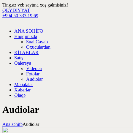
Ting.az veb saytına xoş gəlmisiniz!
QEYDİYYAT
+994 50 333 19 69
ANA SƏHİFƏ
Haqqımızda
Sual Cavab
Oxuculardan
KİTABLAR
Satış
Qalereya
Videolar
Fotolar
Audiolar
Məqalələr
Xəbərlər
Əlaqə
Audiolar
Ana səhifə
Audiolar