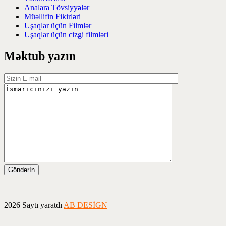
Analara Tövsiyyələr
Müəllifin Fikirləri
Uşaqlar üçün Filmlər
Uşaqlar üçün cizgi filmləri
Məktub yazın
2026 Saytı yaratdı
AB DESİGN