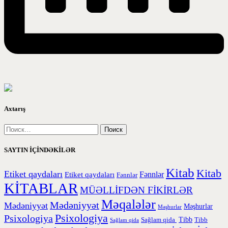
Axtarış
SAYTIN İÇİNDƏKİLƏR
Kitab
Kitab
Etiket qaydaları
Etiket qaydaları
Fənnlər
Fənnlər
KİTABLAR
MÜƏLLİFDƏN FİKİRLƏR
Məqalələr
Mədəniyyət
Mədəniyyət
Məşhurlar
Məşhurlar
Psixologiya
Psixologiya
Tibb
Sağlam qida
Tibb
Sağlam qida