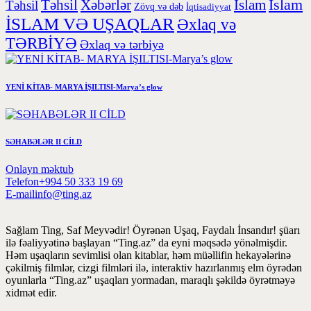
İslam
Təhsil
Xəbərlər
İslam
Təhsil
Zövq və dəb
İqtisadiyyat
İSLAM VƏ UŞAQLAR
Əxlaq və
TƏRBİYƏ
Əxlaq və tərbiyə
YENİ KİTAB- MARYA İŞILTISI-Marya’s glow
SƏHABƏLƏR II CİLD
Onlayn məktub
Telefon
+994 50 333 19 69
E-mail
info@ting.az
Sağlam Ting, Saf Meyvədir! Öyrənən Uşaq, Faydalı İnsandır! şüarı
ilə fəaliyyətinə başlayan “Ting.az” da eyni məqsədə yönəlmişdir.
Həm uşaqların sevimlisi olan kitablar, həm müəllifin hekayələrinə
çəkilmiş filmlər, cizgi filmləri ilə, interaktiv hazırlanmış elm öyrədən
oyunlarla “Ting.az” uşaqları yormadan, maraqlı şəkildə öyrətməyə
xidmət edir.