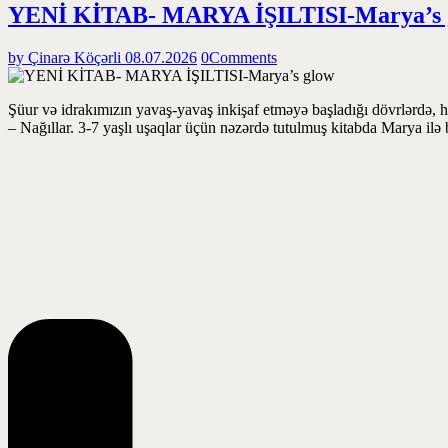
YENİ KİTAB- MARYA İŞILTISI-Marya’s 
by Çinarə Köçərli
08.07.2026
0
Comments
Şüur və idrakımızın yavaş-yavaş inkişaf etməyə başladığı dövrlərdə, h
– Nağıllar. 3-7 yaşlı uşaqlar üçün nəzərdə tutulmuş kitabda Marya ilə 