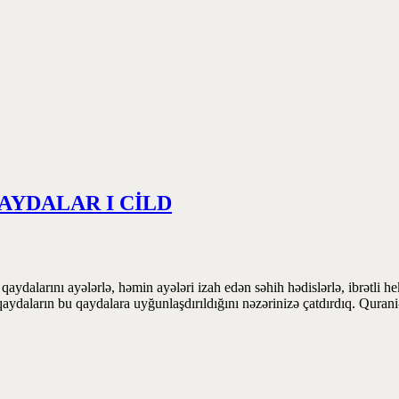
AYDALAR I CİLD
dalarını ayələrlə, həmin ayələri izah edən səhih hədislərlə, ibrətli he
qaydaların bu qaydalara uyğunlaşdırıldığını nəzərinizə çatdırdıq. Quran