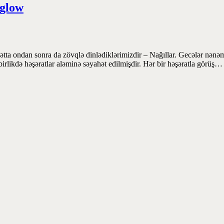
glow
ətta ondan sonra da zövqlə dinlədiklərimizdir – Nağıllar. Gecələr nənəm
birlikdə həşəratlar aləminə səyahət edilmişdir. Hər bir həşəratla görüş…