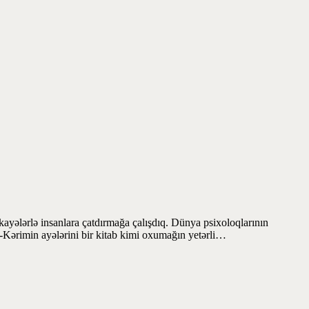
kayələrlə insanlara çatdırmağa çalışdıq. Dünya psixoloqlarının
i-Kərimin ayələrini bir kitab kimi oxumağın yetərli…