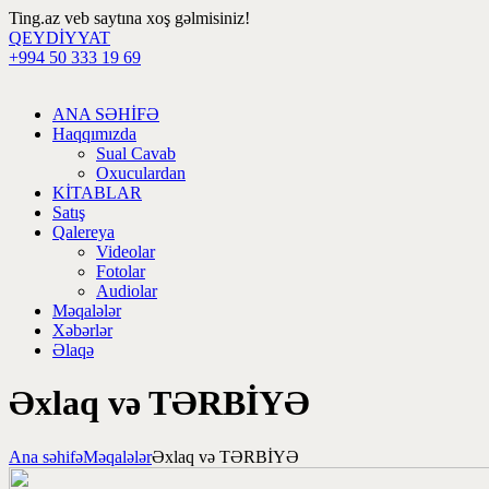
Ting.az veb saytına xoş gəlmisiniz!
QEYDİYYAT
+994 50 333 19 69
ANA SƏHİFƏ
Haqqımızda
Sual Cavab
Oxuculardan
KİTABLAR
Satış
Qalereya
Videolar
Fotolar
Audiolar
Məqalələr
Xəbərlər
Əlaqə
Əxlaq və TƏRBİYƏ
Ana səhifə
Məqalələr
Əxlaq və TƏRBİYƏ