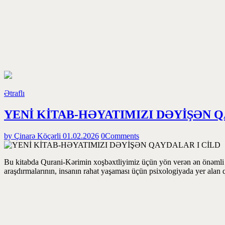
Ətraflı
YENİ KİTAB-HƏYATIMIZI DƏYİŞƏN Q
by Çinarə Köçərli
01.02.2026
0
Comments
Bu kitabda Qurani-Kərimin xoşbəxtliyimiz üçün yön verən ən önəmli qay
araşdırmalarının, insanın rahat yaşaması üçün psixologiyada yer alan 