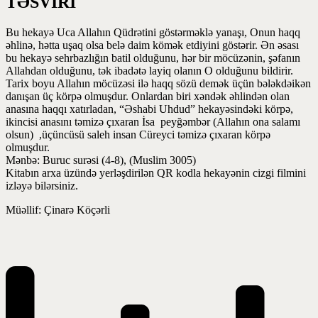
TƏSVİRİ
Bu hekayə Uca Allahın Qüdrətini göstərməklə yanaşı, Onun haqq
əhlinə, hətta uşaq olsa belə daim kömək etdiyini göstərir. Ən əsası
bu hekayə sehrbazlığın batil olduğunu, hər bir möcüzənin, şəfanın
Allahdan olduğunu, tək ibadətə layiq olanın O olduğunu bildirir.
Tarix boyu Allahın möcüzəsi ilə haqq sözü demək üçün bələkdəikən
danışan üç körpə olmuşdur. Onlardan biri xəndək əhlindən olan
anasına haqqı xatırladan, “Əshabi Uhdud” hekayəsindəki körpə,
ikincisi anasını təmizə çıxaran İsa peyğəmbər (Allahın ona salamı
olsun) ,üçüncüsü saleh insan Cüreyci təmizə çıxaran körpə
olmuşdur.
Mənbə: Buruc surəsi (4-8), (Muslim 3005)
Kitabın arxa üzündə yerləşdirilən QR kodla hekayənin cizgi filmini
izləyə bilərsiniz.
Müəllif: Çinarə Köçərli