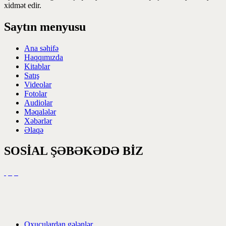
xidmət edir.
Saytın menyusu
Ana səhifə
Haqqımızda
Kitablar
Satış
Videolar
Fotolar
Audiolar
Məqalələr
Xəbərlər
Əlaqə
SOSİAL ŞƏBƏKƏDƏ BİZ
Oxuculardan gələnlər