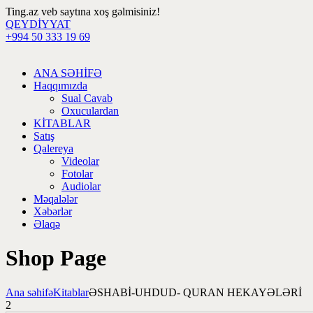
Ting.az veb saytına xoş gəlmisiniz!
QEYDİYYAT
+994 50 333 19 69
ANA SƏHİFƏ
Haqqımızda
Sual Cavab
Oxuculardan
KİTABLAR
Satış
Qalereya
Videolar
Fotolar
Audiolar
Məqalələr
Xəbərlər
Əlaqə
Shop Page
Ana səhifə
Kitablar
ƏSHABİ-UHDUD- QURAN HEKAYƏLƏRİ
2