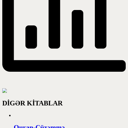
DİGƏR KİTABLAR
Quran-Cüzəmmə