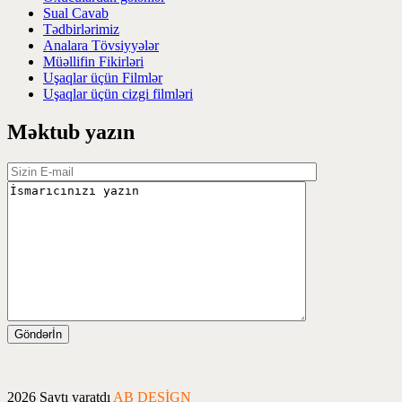
Sual Cavab
Tədbirlərimiz
Analara Tövsiyyələr
Müəllifin Fikirləri
Uşaqlar üçün Filmlər
Uşaqlar üçün cizgi filmləri
Məktub yazın
2026 Saytı yaratdı
AB DESİGN