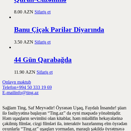
8.00
AZN
Sifariş et
Banu Çiçək Pərilər Diyarında
3.50
AZN
Sifariş et
44 Gün Qarabağda
11.90
AZN
Sifariş et
Onlayn məktub
Telefon
+994 50 333 19 69
E-mail
info@ting.az
Sağlam Ting, Saf Meyvədir! Öyrənən Uşaq, Faydalı İnsandır! şüarı
ilə fəaliyyətinə başlayan “Ting.az” da eyni məqsədə yönəlmişdir.
Həm uşaqların sevimlisi olan kitablar, həm müəllifin hekayələrinə
çəkilmiş filmlər, cizgi filmləri ilə, interaktiv hazırlanmış elm öyrədən
oyunlarla “Ting.az” uşaqları yormadan, maraqlı şəkildə öyrətməyə