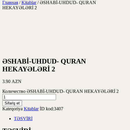
Главная
/
Kitablar
/ ƏSHABİ-UHDUD- QURAN
HEKAYƏLƏRİ 2
ƏSHABİ-UHDUD- QURAN
HEKAYƏLƏRİ 2
3.90
AZN
Количество ƏSHABİ-UHDUD- QURAN HEKAYƏLƏRİ 2
Sifariş et
Kateqoriya
Kitablar
İD kod:
3407
TƏSVİRİ