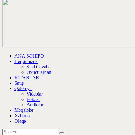
ANA SƏHİFƏ
Haqqımızda
Sual Cavab
Oxuculardan
KİTABLAR
Satış
Qalereya
Videolar
Fotolar
Audiolar
Məqalələr
Xəbərlər
Əlaqə