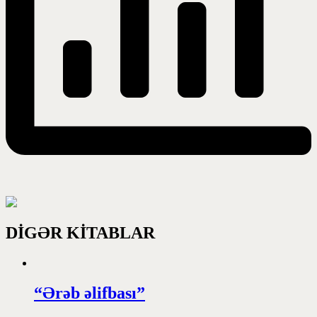
DİGƏR KİTABLAR
“Ərəb əlifbası”