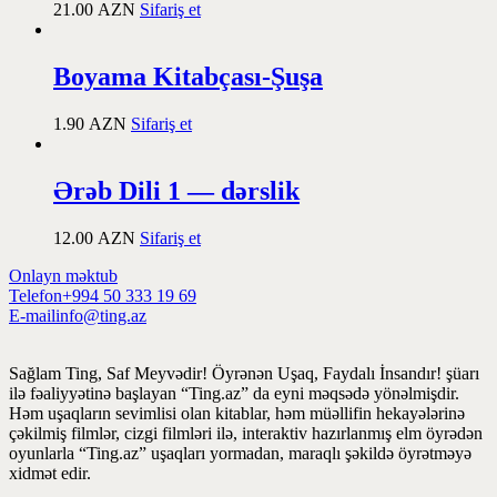
21.00
AZN
Sifariş et
Boyama Kitabçası-Şuşa
1.90
AZN
Sifariş et
Ərəb Dili 1 — dərslik
12.00
AZN
Sifariş et
Onlayn məktub
Telefon
+994 50 333 19 69
E-mail
info@ting.az
Sağlam Ting, Saf Meyvədir! Öyrənən Uşaq, Faydalı İnsandır! şüarı
ilə fəaliyyətinə başlayan “Ting.az” da eyni məqsədə yönəlmişdir.
Həm uşaqların sevimlisi olan kitablar, həm müəllifin hekayələrinə
çəkilmiş filmlər, cizgi filmləri ilə, interaktiv hazırlanmış elm öyrədən
oyunlarla “Ting.az” uşaqları yormadan, maraqlı şəkildə öyrətməyə
xidmət edir.