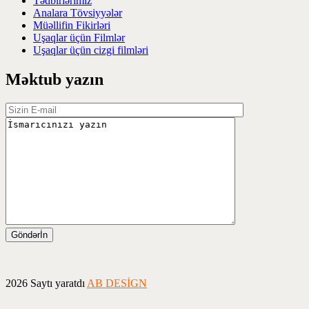
Tədbirlərimiz
Analara Tövsiyyələr
Müəllifin Fikirləri
Uşaqlar üçün Filmlər
Uşaqlar üçün cizgi filmləri
Məktub yazın
2026 Saytı yaratdı
AB DESİGN