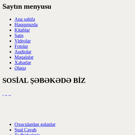
Saytın menyusu
Ana səhifə
Haqqımızda
Kitablar
Satış
Videolar
Fotolar
Audiolar
Məqalələr
Xəbərlər
Əlaqə
SOSİAL ŞƏBƏKƏDƏ BİZ
Oxuculardan gələnlər
Sual Cavab