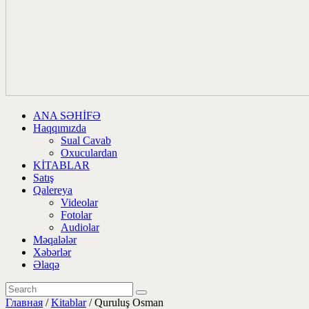
ANA SƏHİFƏ
Haqqımızda
Sual Cavab
Oxuculardan
KİTABLAR
Satış
Qalereya
Videolar
Fotolar
Audiolar
Məqalələr
Xəbərlər
Əlaqə
Главная
/
Kitablar
/ Quruluş Osman