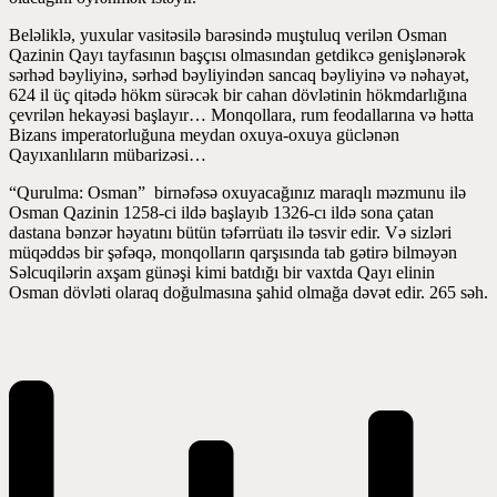
Beləliklə, yuxular vasitəsilə barəsində muştuluq verilən Osman
Qazinin Qayı tayfasının başçısı olmasından getdikcə genişlənərək
sərhəd bəyliyinə, sərhəd bəyliyindən sancaq bəyliyinə və nəhayət,
624 il üç qitədə hökm sürəcək bir cahan dövlətinin hökmdarlığına
çevrilən hekayəsi başlayır… Monqollara, rum feodallarına və hətta
Bizans imperatorluğuna meydan oxuya-oxuya güclənən
Qayıxanlıların mübarizəsi…
“Qurulma: Osman” birnəfəsə oxuyacağınız maraqlı məzmunu ilə
Osman Qazinin 1258-ci ildə başlayıb 1326-cı ildə sona çatan
dastana bənzər həyatını bütün təfərrüatı ilə təsvir edir. Və sizləri
müqəddəs bir şəfəqə, monqolların qarşısında tab gətirə bilməyən
Səlcuqilərin axşam günəşi kimi batdığı bir vaxtda Qayı elinin
Osman dövləti olaraq doğulmasına şahid olmağa dəvət edir. 265 səh.