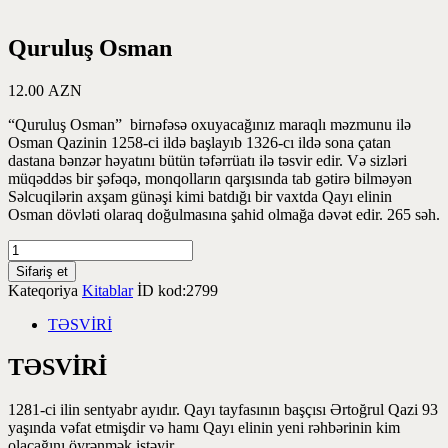
Quruluş Osman
12.00
AZN
“Quruluş Osman” birnəfəsə oxuyacağınız maraqlı məzmunu ilə
Osman Qazinin 1258-ci ildə başlayıb 1326-cı ildə sona çatan
dastana bənzər həyatını bütün təfərrüatı ilə təsvir edir. Və sizləri
müqəddəs bir şəfəqə, monqolların qarşısında tab gətirə bilməyən
Səlcuqilərin axşam günəşi kimi batdığı bir vaxtda Qayı elinin
Osman dövləti olaraq doğulmasına şahid olmağa dəvət edir. 265 səh.
Sifariş et
Kateqoriya
Kitablar
İD kod:
2799
TƏSVİRİ
TƏSVİRİ
1281-ci ilin sentyabr ayıdır. Qayı tayfasının başçısı Ərtoğrul Qazi 93
yaşında vəfat etmişdir və hamı Qayı elinin yeni rəhbərinin kim
olacağını öyrənmək istəyir.