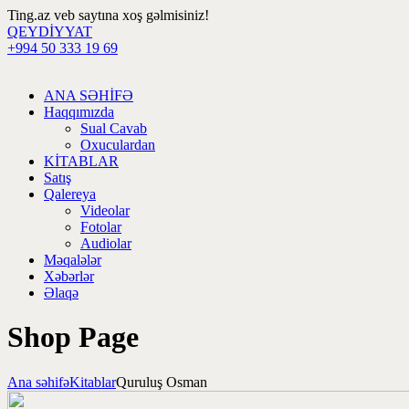
Ting.az veb saytına xoş gəlmisiniz!
QEYDİYYAT
+994 50 333 19 69
ANA SƏHİFƏ
Haqqımızda
Sual Cavab
Oxuculardan
KİTABLAR
Satış
Qalereya
Videolar
Fotolar
Audiolar
Məqalələr
Xəbərlər
Əlaqə
Shop Page
Ana səhifə
Kitablar
Quruluş Osman