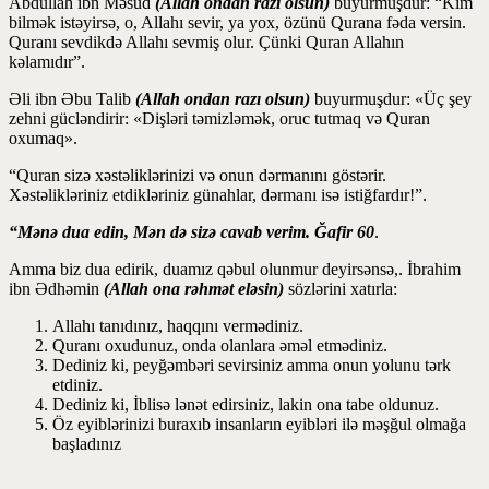
Abdullah ibn Məsud
(Allah ondan razı olsun)
buyurmuşdur: “Kim
bilmək istəyirsə, o, Allahı sevir, ya yox, özünü Qurana fəda versin.
Quranı sevdikdə Allahı sevmiş olur. Çünki Quran Allahın
kəlamıdır”.
Əli ibn Əbu Talib
(Allah ondan razı olsun)
buyurmuşdur: «Üç şey
zehni gücləndirir: «Dişləri təmizləmək, oruc tutmaq və Quran
oxumaq».
“Quran sizə xəstəliklərinizi və onun dərmanını göstərir.
Xəstəlikləriniz etdikləriniz günahlar, dərmanı isə istiğfardır!”.
“Mənə dua edin, Mən də sizə cavab verim. Ğafir 60
.
Amma biz dua edirik, duamız qəbul olunmur deyirsənsə,. İbrahim
ibn Ədhəmin
(Allah ona rəhmət eləsin)
sözlərini xatırla:
Allahı tanıdınız, haqqını vermədiniz.
Quranı oxudunuz, onda olanlara əməl etmədiniz.
Dediniz ki, peyğəmbəri sevirsiniz amma onun yolunu tərk
etdiniz.
Dediniz ki, İblisə lənət edirsiniz, lakin ona tabe oldunuz.
Öz eyiblərinizi buraxıb insanların eyibləri ilə məşğul olmağa
başladınız