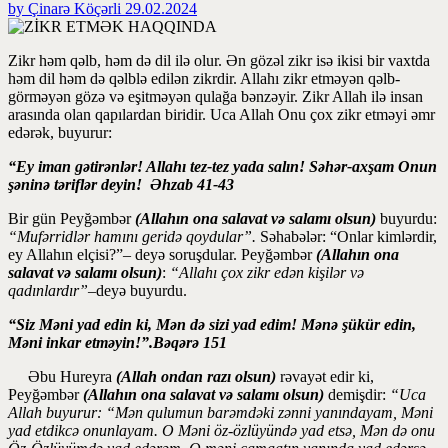
by Çinarə Köçərli
29.02.2024
Zikr həm qəlb, həm də dil ilə olur. Ən gözəl zikr isə ikisi bir vaxtda
həm dil həm də qəlblə edilən zikrdir. Allahı zikr etməyən qəlb-
görməyən gözə və eşitməyən qulağa bənzəyir. Zikr Allah ilə insan
arasında olan qapılardan biridir. Uca Allah Onu çox zikr etməyi əmr
edərək, buyurur:
“Ey iman gətirənlər! Alla­hı tez-tez yada salın! Səhər-axşam Onun
şəninə təriflər deyin! Əhzab 41-43
Bir gün Peyğəmbər
(Allahın ona salavat və salamı olsun)
buyurdu:
“Mufərridlər hamını geridə qoydular”.
Səhabələr: “Onlar kimlərdir,
ey Allahın elçisi?”– deyə soruşdular. Peyğəmbər
(Allahın ona
salavat və salamı olsun)
:
“Allahı çox zikr edən kişilər və
qadınlardır”
–deyə buyurdu.
“Siz Məni yad edin ki, Mən də sizi yad edim! Mənə şükür edin,
Məni inkar etməyin!”.Bəqərə 151
Əbu Hureyra
(Allah ondan razı olsun)
rəvayət edir ki,
Peyğəmbər
(Allahın ona salavat və salamı olsun)
demişdir:
“Uca
Allah buyurur: “Mən qulumun barəmdəki zənni yanındayam, Məni
yad etdikcə onunlayam. O Məni öz-özlüyündə yad etsə, Mən də onu