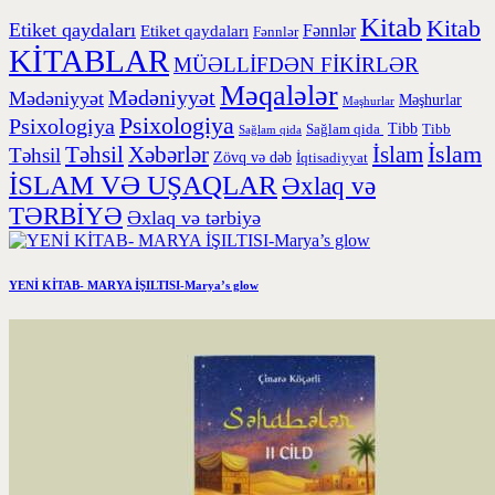
Kitab
Kitab
Etiket qaydaları
Etiket qaydaları
Fənnlər
Fənnlər
KİTABLAR
MÜƏLLİFDƏN FİKİRLƏR
Məqalələr
Mədəniyyət
Mədəniyyət
Məşhurlar
Məşhurlar
Psixologiya
Psixologiya
Tibb
Sağlam qida
Tibb
Sağlam qida
İslam
Təhsil
Xəbərlər
İslam
Təhsil
Zövq və dəb
İqtisadiyyat
İSLAM VƏ UŞAQLAR
Əxlaq və
TƏRBİYƏ
Əxlaq və tərbiyə
YENİ KİTAB- MARYA İŞILTISI-Marya’s glow