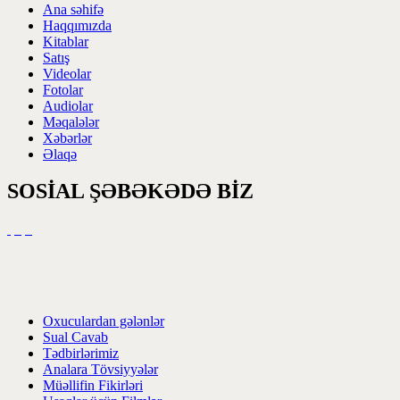
Ana səhifə
Haqqımızda
Kitablar
Satış
Videolar
Fotolar
Audiolar
Məqalələr
Xəbərlər
Əlaqə
SOSİAL ŞƏBƏKƏDƏ BİZ
Oxuculardan gələnlər
Sual Cavab
Tədbirlərimiz
Analara Tövsiyyələr
Müəllifin Fikirləri