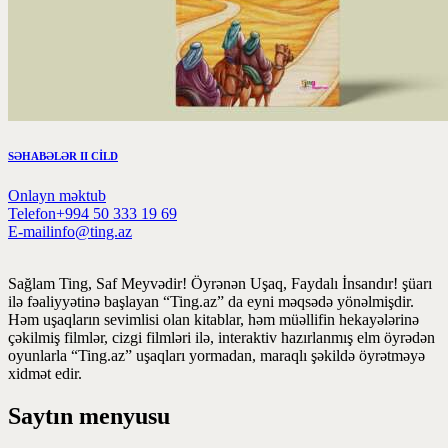
SƏHABƏLƏR II CİLD
Onlayn məktub
Telefon
+994 50 333 19 69
E-mail
info@ting.az
Sağlam Ting, Saf Meyvədir! Öyrənən Uşaq, Faydalı İnsandır! şüarı
ilə fəaliyyətinə başlayan “Ting.az” da eyni məqsədə yönəlmişdir.
Həm uşaqların sevimlisi olan kitablar, həm müəllifin hekayələrinə
çəkilmiş filmlər, cizgi filmləri ilə, interaktiv hazırlanmış elm öyrədən
oyunlarla “Ting.az” uşaqları yormadan, maraqlı şəkildə öyrətməyə
xidmət edir.
Saytın menyusu