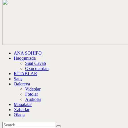
ANA SƏHİFƏ
Haqqımızda
Sual Cavab
Oxuculardan
KİTABLAR
Satış
Qalereya
Videolar
Fotolar
Audiolar
Məqalələr
Xəbərlər
Əlaqə