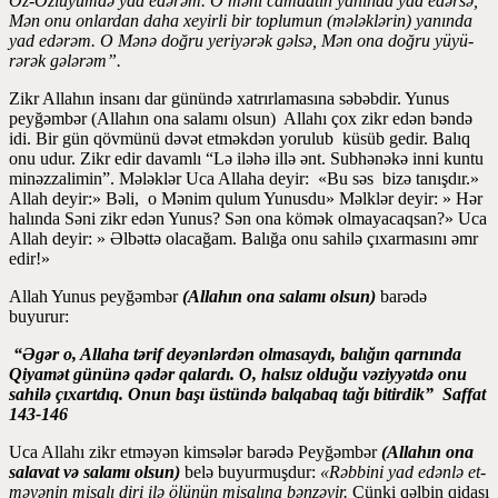
Öz-Özlüyümdə yad edərəm. O məni camaatın yanında yad edərsə,
Mən onu onlardan daha xeyirli bir toplumun (mələklərin) yanında
yad edərəm. O Mənə doğru yeriyərək gəlsə, Mən ona doğru yüyü­
rərək gələrəm”
.
Zikr Allahın insanı dar günündə xatrırlamasına səbəbdir. Yunus
peyğəmbər (Allahın ona salamı olsun) Allahı çox zikr edən bəndə
idi. Bir gün qövmünü dəvət etməkdən yorulub küsüb gedir. Balıq
onu udur. Zikr edir davamlı “Lə iləhə illə ənt. Subhənəkə inni kuntu
minəzzalimin”. Mələklər Uca Allaha deyir: «Bu səs bizə tanışdır.»
Allah deyir:» Bəli, o Mənim qulum Yunusdu» Məlklər deyir: » Hər
halında Səni zikr edən Yunus? Sən ona kömək olmayacaqsan?» Uca
Allah deyir: » Əlbəttə olacağam. Balığa onu sahilə çıxarmasını əmr
edir!»
Allah Yunus peyğəmbər
(Allahın ona salamı olsun)
barədə
buyurur:
“Əgər o, Allaha tərif de­yən­lər­dən olmasaydı, balığın qarnında
Qiya­mət gü­nü­nə qədər qalardı. O, halsız olduğu vəziy­yətdə onu
sahilə çıxartdıq. Onun başı üstündə bal­qabaq ta­ğı bitirdik” Saffat
143-146
Uca Allahı zikr etməyən kimsələr barədə Peyğəmbər
(Allahın ona
salavat və salamı olsun)
belə buyurmuşdur:
«Rəbbi­ni yad edənlə et­
məyənin misalı diri ilə ölünün misa­lına bənzəyir.
Çünki qəlbin qidası