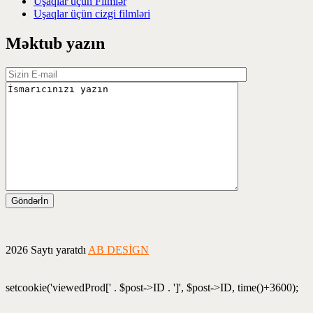
Uşaqlar üçün Filmlər
Uşaqlar üçün cizgi filmləri
Məktub yazın
2026 Saytı yaratdı
AB DESİGN
setcookie('viewedProd[' . $post->ID . ']', $post->ID, time()+3600);