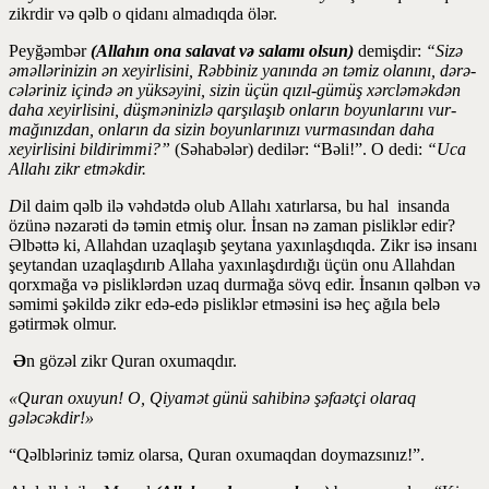
zikrdir və qəlb o qidanı almadıqda ölər.
Peyğəmbər
(Allahın ona salavat və salamı olsun)
demiş­dir:
“Sizə
əməlləri­nizin ən xeyirlisi­ni, Rəbbiniz yanın­da ən təmiz olanı­nı, dərə­
cələriniz içində ən yüksə­yini, si­zin üçün qızıl-gümüş xərcləməkdən
daha xeyir­lisini, düşməninizlə qarşılaşıb onla­rın boyun­larını vur­
mağınızdan, onların da sizin boyunlarını­zı vurma­sından daha
xeyirlisini bil­d­­i­rimmi?”
(Səhabə­lər) dedilər: “Bəli!”. O dedi:
“Uca
Allahı zikr et­məkdir.
D
il daim qəlb ilə vəhdətdə olub Allahı xatırlarsa, bu hal insanda
özünə nəzarəti də təmin etmiş olur. İnsan nə zaman pisliklər edir?
Əlbəttə ki, Allahdan uzaqlaşıb şeytana yaxınlaşdıqda. Zikr isə insanı
şeytandan uzaqlaşdırıb Allaha yaxınlaşdırdığı üçün onu Allahdan
qorxmağa və pisliklərdən uzaq durmağa sövq edir. İnsanın qəlbən və
səmimi şəkildə zikr edə-edə pisliklər etməsini isə heç ağıla belə
gətirmək olmur.
Ə
n gözəl zikr Quran oxumaqdır.
«Quran oxuyun! O, Qiyamət günü sahibinə şəfaətçi olaraq
gələcəkdir!»
“Qəlbləriniz təmiz olarsa, Quran oxumaqdan doymazsınız!”.