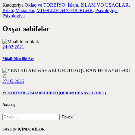
Kateqoriya
Əxlaq və TƏRBİYƏ
,
İslam
,
İSLAM VƏ UŞAQLAR
,
Kitab
,
Məqalələr
,
MÜƏLLİFDƏN FİKİRLƏR
,
Psixologiya
,
Psixologiya
Oxşar səhifələr
24.03.2021
Müəllifdən fikirlər
27.05.2025
YENİ KİTAB!-ƏSHABİ-UHDUD (QURAN HEKAYƏLƏRİ 2)
Axtarış
SAYTIN İÇİNDƏKİLƏR