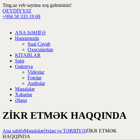
Ting.az veb saytına xoş gəlmisiniz!
QEYDİYYAT
+994 50 333 19 69
ANA SƏHİFƏ
Haqqımızda
Sual Cavab
Oxuculardan
KİTABLAR
Satış
Qalereya
Videolar
Fotolar
Audiolar
Məqalələr
Xəbərlər
Əlaqə
ZİKR ETMƏK HAQQINDA
Ana səhifə
Məqalələr
Əxlaq və TƏRBİYƏ
ZİKR ETMƏK
HAQQINDA