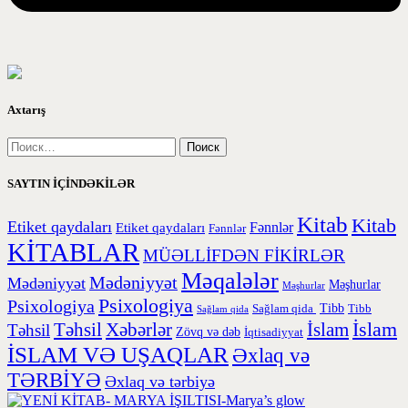
Axtarış
SAYTIN İÇİNDƏKİLƏR
Kitab
Kitab
Etiket qaydaları
Etiket qaydaları
Fənnlər
Fənnlər
KİTABLAR
MÜƏLLİFDƏN FİKİRLƏR
Məqalələr
Mədəniyyət
Mədəniyyət
Məşhurlar
Məşhurlar
Psixologiya
Psixologiya
Tibb
Sağlam qida
Tibb
Sağlam qida
İslam
Təhsil
Xəbərlər
İslam
Təhsil
Zövq və dəb
İqtisadiyyat
İSLAM VƏ UŞAQLAR
Əxlaq və
TƏRBİYƏ
Əxlaq və tərbiyə