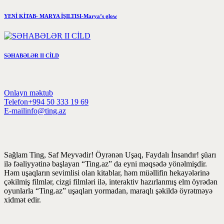
YENİ KİTAB- MARYA İŞILTISI-Marya’s glow
SƏHABƏLƏR II CİLD
Onlayn məktub
Telefon
+994 50 333 19 69
E-mail
info@ting.az
Sağlam Ting, Saf Meyvədir! Öyrənən Uşaq, Faydalı İnsandır! şüarı
ilə fəaliyyətinə başlayan “Ting.az” da eyni məqsədə yönəlmişdir.
Həm uşaqların sevimlisi olan kitablar, həm müəllifin hekayələrinə
çəkilmiş filmlər, cizgi filmləri ilə, interaktiv hazırlanmış elm öyrədən
oyunlarla “Ting.az” uşaqları yormadan, maraqlı şəkildə öyrətməyə
xidmət edir.