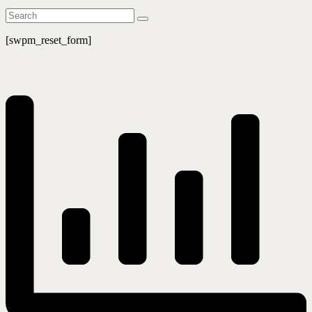
[swpm_reset_form]