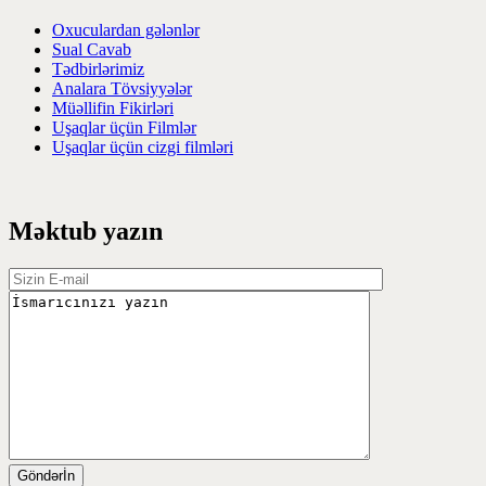
Oxuculardan gələnlər
Sual Cavab
Tədbirlərimiz
Analara Tövsiyyələr
Müəllifin Fikirləri
Uşaqlar üçün Filmlər
Uşaqlar üçün cizgi filmləri
Məktub yazın