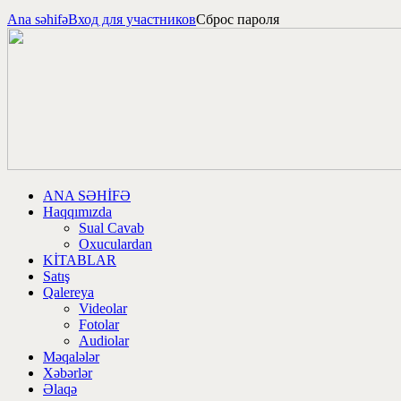
Ana səhifə
Вход для участников
Сброс пароля
ANA SƏHİFƏ
Haqqımızda
Sual Cavab
Oxuculardan
KİTABLAR
Satış
Qalereya
Videolar
Fotolar
Audiolar
Məqalələr
Xəbərlər
Əlaqə