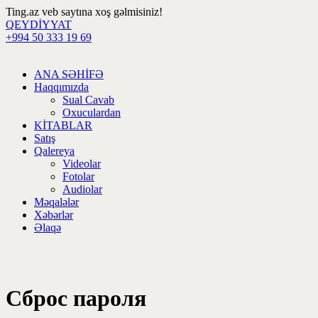
Ting.az veb saytına xoş gəlmisiniz!
QEYDİYYAT
+994 50 333 19 69
ANA SƏHİFƏ
Haqqımızda
Sual Cavab
Oxuculardan
KİTABLAR
Satış
Qalereya
Videolar
Fotolar
Audiolar
Məqalələr
Xəbərlər
Əlaqə
Сброс пароля