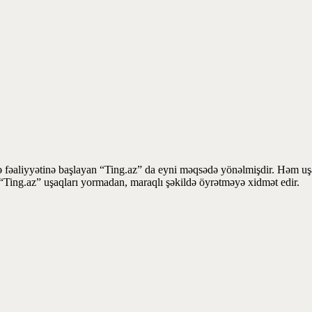
 fəaliyyətinə başlayan “Ting.az” da eyni məqsədə yönəlmişdir. Həm uşaq
la “Ting.az” uşaqları yormadan, maraqlı şəkildə öyrətməyə xidmət edir.