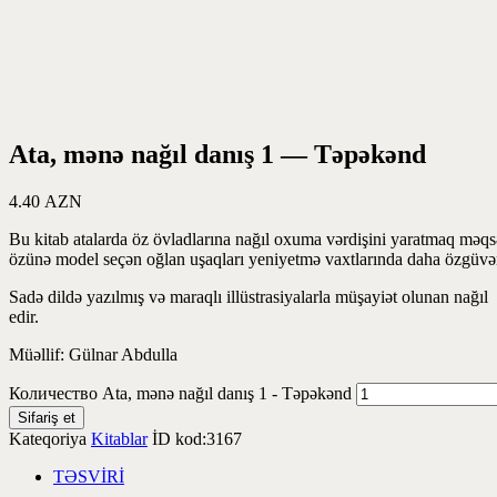
Ata, mənə nağıl danış 1 — Təpəkənd
4.40
AZN
Bu kitab atalarda öz övladlarına nağıl oxuma vərdişini yaratmaq məq
özünə model seçən oğlan uşaqları yeniyetmə vaxtlarında daha özgüvənli,
Sadə dildə yazılmış və maraqlı illüstrasiyalarla müşayiət olunan nağı
edir.
Müəllif: Gülnar Abdulla
Количество Ata, mənə nağıl danış 1 - Təpəkənd
Sifariş et
Kateqoriya
Kitablar
İD kod:
3167
TƏSVİRİ