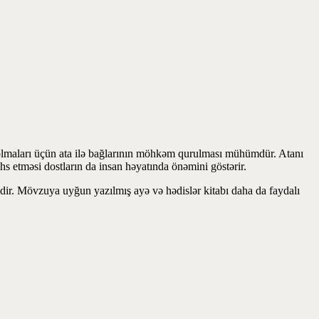
 olmaları üçün ata ilə bağlarının möhkəm qurulması mühümdür. Atanı
hs etməsi dostların da insan həyatında önəmini göstərir.
kdir. Mövzuya uyğun yazılmış ayə və hədislər kitabı daha da faydalı