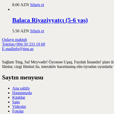
8.00
AZN
Sifariş et
Balaca Riyaziyyatçı (5-6 yaş)
5.50
AZN
Sifariş et
Onlayn məktub
Telefon
+994 50 333 19 69
E-mail
info@ting.az
Sağlam Ting, Saf Meyvədir! Öyrənən Uşaq, Faydalı İnsandır! şüarı ilə
filmlər, cizgi filmləri ilə, interaktiv hazırlanmış elm öyrədən oyunlar
Saytın menyusu
Ana səhifə
Haqqımızda
Kitablar
Satış
Videolar
Fotolar