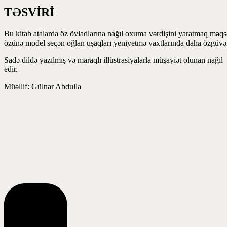
TƏSVİRİ
Bu kitab atalarda öz övladlarına nağıl oxuma vərdişini yaratmaq məq
özünə model seçən oğlan uşaqları yeniyetmə vaxtlarında daha özgüvənli,
Sadə dildə yazılmış və maraqlı illüstrasiyalarla müşayiət olunan nağı
edir.
Müəllif: Gülnar Abdulla