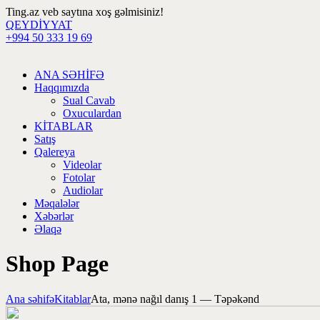
Ting.az veb saytına xoş gəlmisiniz!
QEYDİYYAT
+994 50 333 19 69
ANA SƏHİFƏ
Haqqımızda
Sual Cavab
Oxuculardan
KİTABLAR
Satış
Qalereya
Videolar
Fotolar
Audiolar
Məqalələr
Xəbərlər
Əlaqə
Shop Page
Ana səhifə
Kitablar
Ata, mənə nağıl danış 1 — Təpəkənd