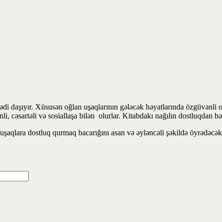
sədi daşıyır. Xüsusən oğlan uşaqlarının gələcək həyatlarında özgüvənli
 cəsartəli və sosiallaşa bilən olurlar. Kitabdakı nağılın dostluqdan bə
l uşaqlara dostluq qurmaq bacarığını asan və əyləncəli şəkildə öyrədəcə