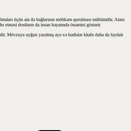
 olmaları üçün ata ilə bağlarının möhkəm qurulması mühümdür. Atanı
hs etməsi dostların da insan həyatında önəmini göstərir.
kdir. Mövzuya uyğun yazılmış ayə və hədislər kitabı daha da faydalı