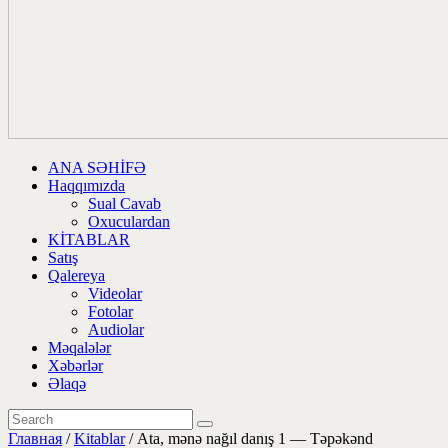
ANA SƏHİFƏ
Haqqımızda
Sual Cavab
Oxuculardan
KİTABLAR
Satış
Qalereya
Videolar
Fotolar
Audiolar
Məqalələr
Xəbərlər
Əlaqə
Главная
/
Kitablar
/ Ata, mənə nağıl danış 1 — Təpəkənd