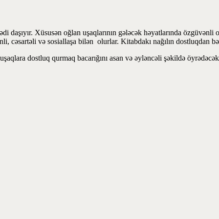
sədi daşıyır. Xüsusən oğlan uşaqlarının gələcək həyatlarında özgüvənli
 cəsartəli və sosiallaşa bilən olurlar. Kitabdakı nağılın dostluqdan bə
l uşaqlara dostluq qurmaq bacarığını asan və əyləncəli şəkildə öyrədəcə