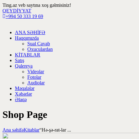
Ting.az veb saytına xoş gəlmisiniz!
QEYDİYYAT
+994 50 333 19 69
ANA SƏHİFƏ
Haqqımızda
Sual Cavab
Oxuculardan
KİTABLAR
Satış
Qalereya
Videolar
Fotolar
Audiolar
Məqalələr
Xəbərlər
Əlaqə
Shop Page
Ana səhifə
Kitablar
“Hə-şə-rat-lar ...