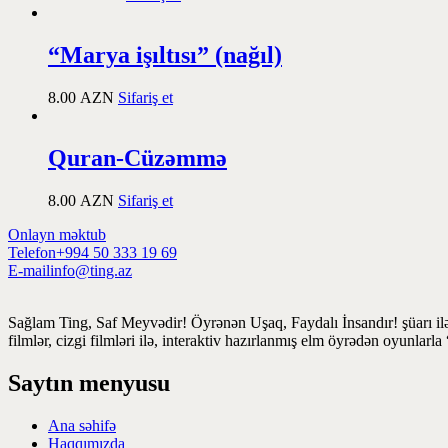
“Marya işıltısı” (nağıl)
8.00
AZN
Sifariş et
Quran-Cüzəmmə
8.00
AZN
Sifariş et
Onlayn məktub
Telefon
+994 50 333 19 69
E-mail
info@ting.az
Sağlam Ting, Saf Meyvədir! Öyrənən Uşaq, Faydalı İnsandır! şüarı ilə
filmlər, cizgi filmləri ilə, interaktiv hazırlanmış elm öyrədən oyunlar
Saytın menyusu
Ana səhifə
Haqqımızda