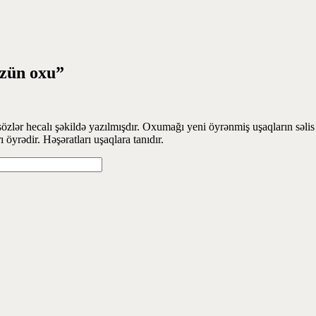
özün oxu”
zlər hecalı şəkildə yazılmışdır. Oxumağı yeni öyrənmiş uşaqların səli
 öyrədir. Həşəratları uşaqlara tanıdır.