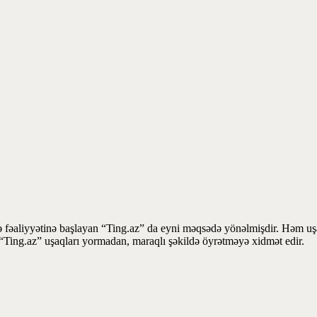
 fəaliyyətinə başlayan “Ting.az” da eyni məqsədə yönəlmişdir. Həm uşaq
la “Ting.az” uşaqları yormadan, maraqlı şəkildə öyrətməyə xidmət edir.