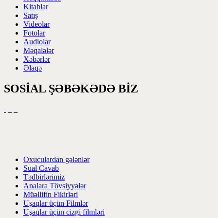
Kitablar
Satış
Videolar
Fotolar
Audiolar
Məqalələr
Xəbərlər
Əlaqə
SOSİAL ŞƏBƏKƏDƏ BİZ
Oxuculardan gələnlər
Sual Cavab
Tədbirlərimiz
Analara Tövsiyyələr
Müəllifin Fikirləri
Uşaqlar üçün Filmlər
Uşaqlar üçün cizgi filmləri