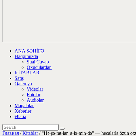
ANA SƏHİFƏ
Haqqımızda
Sual Cavab
Oxuculardan
KİTABLAR
Satış
Qalereya
Videolar
Fotolar
Audiolar
Məqalələr
Xəbərlər
Əlaqə
Главная
/
Kitablar
/ “Hə-şə-rat-lar a-lə-min-də” — hecalarla özün ox