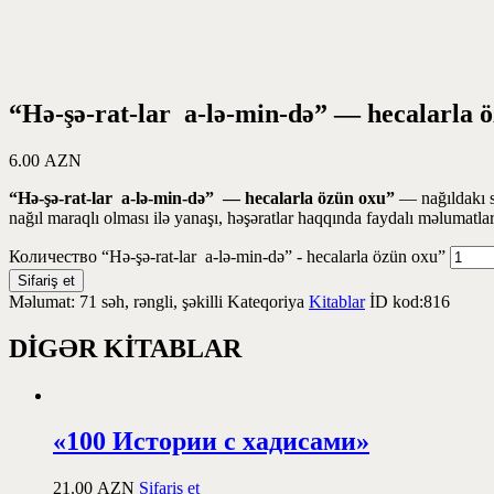
“Hə-şə-rat-lar a-lə-min-də” — hecalarla 
6.00
AZN
“Hə-şə-rat-lar a-lə-min-də” — hecalarla özün oxu”
— nağıldakı sö
nağıl maraqlı olması ilə yanaşı, həşəratlar haqqında faydalı məlumatları
Количество “Hə-şə-rat-lar a-lə-min-də” - hecalarla özün oxu”
Sifariş et
Məlumat:
71 səh, rəngli, şəkilli
Kateqoriya
Kitablar
İD kod:
816
DİGƏR KİTABLAR
«100 Истории с хадисами»
21.00
AZN
Sifariş et