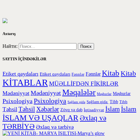
Axtarış
Найти:
SAYTIN İÇİNDƏKİLƏR
Kitab
Kitab
Etiket qaydaları
Etiket qaydaları
Fənnlər
Fənnlər
KİTABLAR
MÜƏLLİFDƏN FİKİRLƏR
Məqalələr
Mədəniyyət
Mədəniyyət
Məşhurlar
Məşhurlar
Psixologiya
Psixologiya
Tibb
Sağlam qida
Tibb
Sağlam qida
İslam
Təhsil
Xəbərlər
İslam
Təhsil
Zövq və dəb
İqtisadiyyat
İSLAM VƏ UŞAQLAR
Əxlaq və
TƏRBİYƏ
Əxlaq və tərbiyə