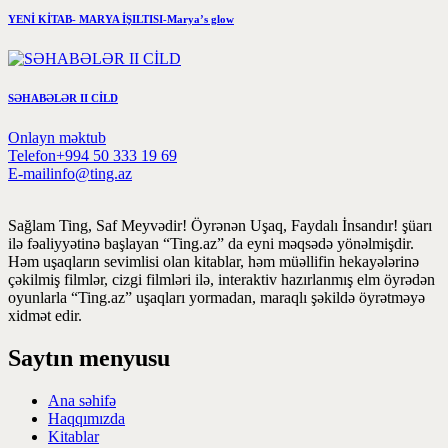
YENİ KİTAB- MARYA İŞILTISI-Marya’s glow
SƏHABƏLƏR II CİLD
Onlayn məktub
Telefon
+994 50 333 19 69
E-mail
info@ting.az
Sağlam Ting, Saf Meyvədir! Öyrənən Uşaq, Faydalı İnsandır! şüarı
ilə fəaliyyətinə başlayan “Ting.az” da eyni məqsədə yönəlmişdir.
Həm uşaqların sevimlisi olan kitablar, həm müəllifin hekayələrinə
çəkilmiş filmlər, cizgi filmləri ilə, interaktiv hazırlanmış elm öyrədən
oyunlarla “Ting.az” uşaqları yormadan, maraqlı şəkildə öyrətməyə
xidmət edir.
Saytın menyusu
Ana səhifə
Haqqımızda
Kitablar