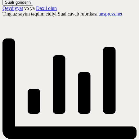
Sualı göndərin
Qeydiyyat
və ya
Daxil olun
Ting.az saytın təqdim etdiyi Sual cavab rubrikası
anspress.net