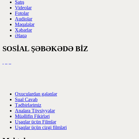
Satış
Videolar
Fotolar
Audiolar
Məqalələr
Xəbərlər
Əlaqə
SOSİAL ŞƏBƏKƏDƏ BİZ
Oxuculardan gələnlər
Sual Cavab
Tədbirlərimiz
Analara Tövsiyyələr
Müəllifin Fikirləri
Uşaqlar üçün Filmlər
Uşaqlar üçün cizgi filmləri