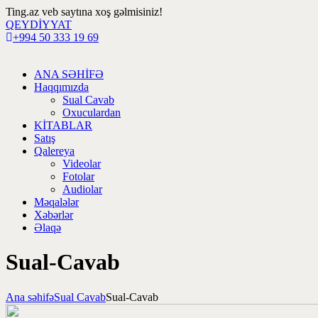
Ting.az veb saytına xoş gəlmisiniz!
QEYDİYYAT
+994 50 333 19 69
ANA SƏHİFƏ
Haqqımızda
Sual Cavab
Oxuculardan
KİTABLAR
Satış
Qalereya
Videolar
Fotolar
Audiolar
Məqalələr
Xəbərlər
Əlaqə
Sual-Cavab
Ana səhifə
Sual Cavab
Sual-Cavab