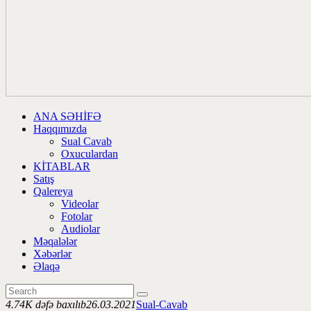
ANA SƏHİFƏ
Haqqımızda
Sual Cavab
Oxuculardan
KİTABLAR
Satış
Qalereya
Videolar
Fotolar
Audiolar
Məqalələr
Xəbərlər
Əlaqə
4.74K dəfə baxılıb
26.03.2021
Sual-Cavab