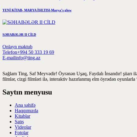
YENİ KİTAB- MARYA İŞILTISI-Marya’s glow
SƏHABƏLƏR II CİLD
Onlayn məktub
Telefon
+994 50 333 19 69
E-mail
info@ting.az
Sağlam Ting, Saf Meyvədir! Öyrənən Uşaq, Faydalı İnsandır! şüarı ilə
filmlər, cizgi filmləri ilə, interaktiv hazırlanmış elm öyrədən oyunlar
Saytın menyusu
Ana səhifə
Haqqımızda
Kitablar
Satış
Videolar
Fotolar