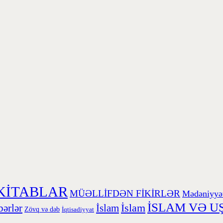
KİTABLAR
MÜƏLLİFDƏN FİKİRLƏR
Mədəniyyə
İSLAM VƏ U
İslam
ərlər
İslam
Zövq və dəb
İqtisadiyyat