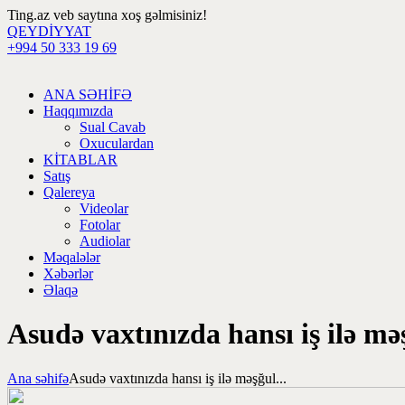
Ting.az veb saytına xoş gəlmisiniz!
QEYDİYYAT
+994 50 333 19 69
ANA SƏHİFƏ
Haqqımızda
Sual Cavab
Oxuculardan
KİTABLAR
Satış
Qalereya
Videolar
Fotolar
Audiolar
Məqalələr
Xəbərlər
Əlaqə
Asudə vaxtınızda hansı iş ilə mə
Ana səhifə
Asudə vaxtınızda hansı iş ilə məşğul...