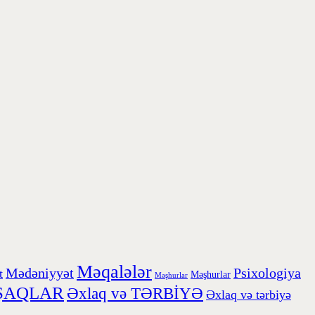
Məqalələr
Mədəniyyət
Psixologiya
t
Məşhurlar
Məşhurlar
ŞAQLAR
Əxlaq və TƏRBİYƏ
Əxlaq və tərbiyə