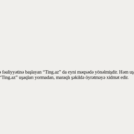
 fəaliyyətinə başlayan “Ting.az” da eyni məqsədə yönəlmişdir. Həm uşaq
la “Ting.az” uşaqları yormadan, maraqlı şəkildə öyrətməyə xidmət edir.