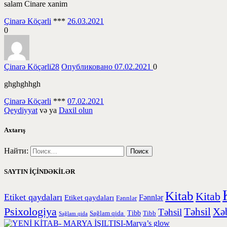
salam Cinare xanim
Çinarə Köçərli
***
26.03.2021
0
Çinarə Köçərli
28
Опубликовано 07.02.2021
0
ghghghhgh
Çinarə Köçərli
***
07.02.2021
Qeydiyyat
və ya
Daxil olun
Axtarış
Найти:
SAYTIN İÇİNDƏKİLƏR
Kitab
Kitab
Etiket qaydaları
Etiket qaydaları
Fənnlər
Fənnlər
Psixologiya
Təhsil
Xəb
Təhsil
Tibb
Sağlam qida
Tibb
Sağlam qida