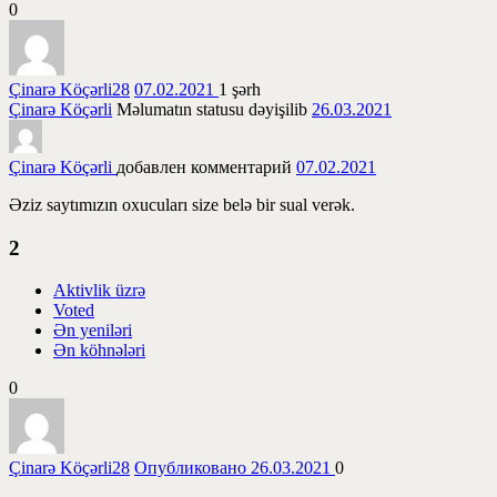
0
Çinarə Köçərli
28
07.02.2021
1
şərh
Çinarə Köçərli
Məlumatın statusu dəyişilib
26.03.2021
Çinarə Köçərli
добавлен комментарий
07.02.2021
Əziz saytımızın oxucuları size belə bir sual verək.
2
Aktivlik üzrə
Voted
Ən yeniləri
Ən köhnələri
0
Çinarə Köçərli
28
Опубликовано 26.03.2021
0