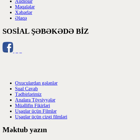
Audiolar
Məqalələr
Xəbərlər
Əlaqə
SOSİAL ŞƏBƏKƏDƏ BİZ
Oxuculardan gələnlər
Sual Cavab
Tədbirlərimiz
Analara Tövsiyyələr
Müəllifin Fikirləri
Uşaqlar üçün Filmlər
Uşaqlar üçün cizgi filmləri
Məktub yazın