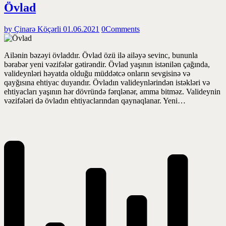
Övlad
by Çinarə Köçərli
01.06.2021
0
Comments
Ailənin bəzəyi övladdır. Övlad özü ilə ailəyə sevinc, bununla
bərabər yeni vəzifələr gətirəndir. Övlad yaşının istənilən çağında,
valideynləri həyatda olduğu müddətcə onların sevgisinə və
qayğısına ehtiyac duyandır. Övladın valideynlərindən istəkləri və
ehtiyacları yaşının hər dövründə fərqlənər, amma bitməz. Valideynin
vəzifələri də övladın ehtiyaclarından qaynaqlanar. Yeni…