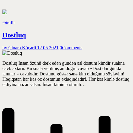
Ətraflı
Dostluq
by Çinarə Köçərli
12.05.2021
0
Comments
Dostluq İnsan özünü dərk edən gündən əsl dostum kimdir sualına
cavb axtarır. Bu suala verilmiş ən doğru cavab «Dost dar gündə
tanınar!» cavabıdır. Dostunu göstər sənə kim olduğunu söyləyim!
Həqiqətən hər kəs öz dostunun əxlaqındadır!. Hər kəs kimlə dostluq
etdiyinə nəzər salsın. İnsan kiminlə oturub…