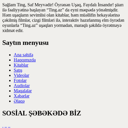
Sağlam Ting, Saf Meyvədir! Öyrənən Uşaq, Faydalı İnsandır! şüarı
ilə fəaliyyətinə başlayan “Ting.az” da eyni məqsədə yönəlmişdir.
Həm uşaqların sevimlisi olan kitablar, həm müəllifin hekayələrinə
çəkilmiş filmlər, cizgi filmləri ilə, interaktiv hazırlanmış elm öyrədən
oyunlarla “Ting.az” uşaqları yormadan, maraqlı şəkildə öyrətməyə
xidmət edir.
Saytın menyusu
Ana səhifə
Haqqımızda
Kitablar
Satış
Videolar
Fotolar
Audiolar
Məqalələr
Xəbərlər
Əlaqə
SOSİAL ŞƏBƏKƏDƏ BİZ