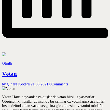
Ətraflı
Vətən
by Çinarə Köçərli
21.05.2021
0
Comments
Vətən Hətta heyvanlar və quşlar da vətən hissi ilə yaşayırlar.
Görürsən ki, fəsillər dəyişəndə bu canlılar öz vətənlərinə qayıdırlar.
İnsan özündə olan vətən sevgisinə görə ölkəsini, vətənini müdafiə