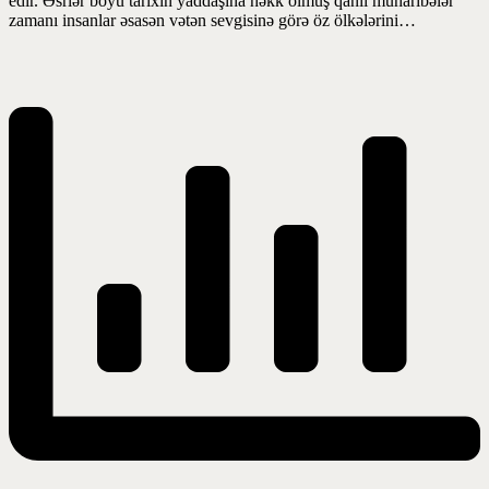
edir. Əsrlər boyu tarixin yaddaşına həkk olmuş qanlı müharibələr
zamanı insanlar əsasən vətən sevgisinə görə öz ölkələrini…