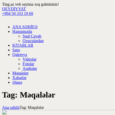
Ting.az veb saytına xoş gəlmisiniz!
QEYDİYYAT
+994 50 333 19 69
ANA SƏHİFƏ
Haqqımızda
Sual Cavab
Oxuculardan
KİTABLAR
Satış
Qalereya
Videolar
Fotolar
Audiolar
Məqalələr
Xəbərlər
Əlaqə
Tag: Məqalələr
Ana səhifə
Tag: Məqalələr