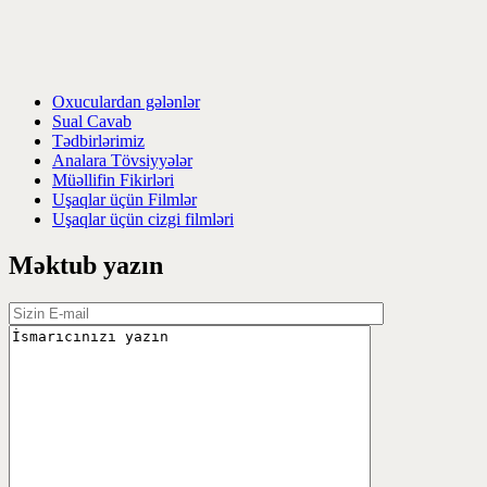
Oxuculardan gələnlər
Sual Cavab
Tədbirlərimiz
Analara Tövsiyyələr
Müəllifin Fikirləri
Uşaqlar üçün Filmlər
Uşaqlar üçün cizgi filmləri
Məktub yazın