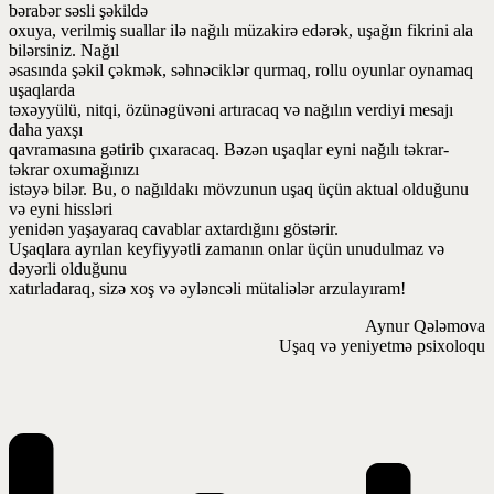
bərabər səsli şəkildə
oxuya, verilmiş suallar ilə nağılı müzakirə edərək, uşağın fikrini ala
bilərsiniz. Nağıl
əsasında şəkil çəkmək, səhnəciklər qurmaq, rollu oyunlar oynamaq
uşaqlarda
təxəyyülü, nitqi, özünəgüvəni artıracaq və nağılın verdiyi mesajı
daha yaxşı
qavramasına gətirib çıxaracaq. Bəzən uşaqlar eyni nağılı təkrar-
təkrar oxumağınızı
istəyə bilər. Bu, o nağıldakı mövzunun uşaq üçün aktual olduğunu
və eyni hissləri
yenidən yaşayaraq cavablar axtardığını göstərir.
Uşaqlara ayrılan keyfiyyətli zamanın onlar üçün unudulmaz və
dəyərli olduğunu
xatırladaraq, sizə xoş və əyləncəli mütaliələr arzulayıram!
Aynur Qələmova
Uşaq və yeniyetmə psixoloqu