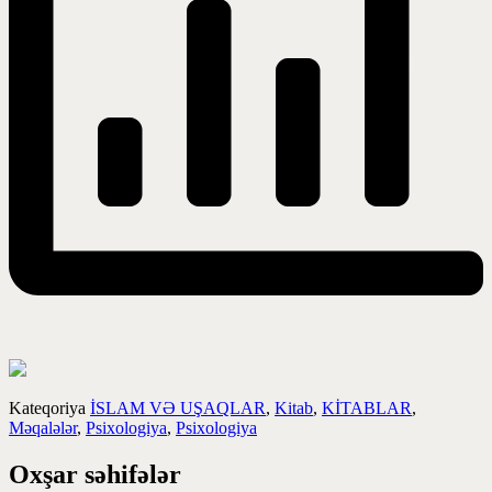
Kateqoriya
İSLAM VƏ UŞAQLAR
,
Kitab
,
KİTABLAR
,
Məqalələr
,
Psixologiya
,
Psixologiya
Oxşar səhifələr