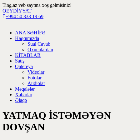
Ting.az veb saytına xoş gəlmisiniz!
QEYDİYYAT
+994 50 333 19 69
ANA SƏHİFƏ
Haqqımızda
Sual Cavab
Oxuculardan
KİTABLAR
Satış
Qalereya
Videolar
Fotolar
Audiolar
Məqalələr
Xəbərlər
Əlaqə
YATMAQ İSTƏMƏYƏN
DOVŞAN