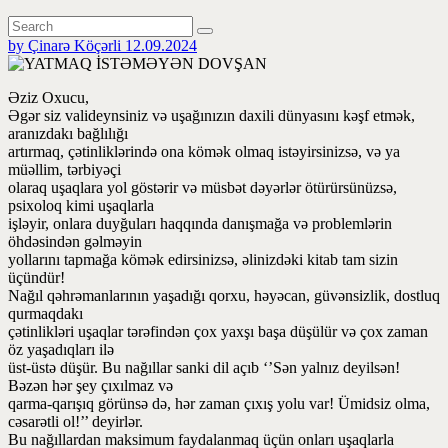
by Çinarə Köçərli
12.09.2024
Əziz Oxucu,
Əgər siz valideynsiniz və uşağınızın daxili dünyasını kəşf etmək,
aranızdakı bağlılığı
artırmaq, çətinliklərində ona kömək olmaq istəyirsinizsə, və ya
müəllim, tərbiyəçi
olaraq uşaqlara yol göstərir və müsbət dəyərlər ötürürsünüzsə,
psixoloq kimi uşaqlarla
işləyir, onlara duyğuları haqqında danışmağa və problemlərin
öhdəsindən gəlməyin
yollarını tapmağa kömək edirsinizsə, əlinizdəki kitab tam sizin
üçündür!
Nağıl qəhrəmanlarının yaşadığı qorxu, həyəcan, güvənsizlik, dostluq
qurmaqdakı
çətinlikləri uşaqlar tərəfindən çox yaxşı başa düşülür və çox zaman
öz yaşadıqları ilə
üst-üstə düşür. Bu nağıllar sanki dil açıb ‘’Sən yalnız deyilsən!
Bəzən hər şey çıxılmaz və
qarma-qarışıq görünsə də, hər zaman çıxış yolu var! Ümidsiz olma,
cəsarətli ol!’’ deyirlər.
Bu nağıllardan maksimum faydalanmaq üçün onları uşaqlarla