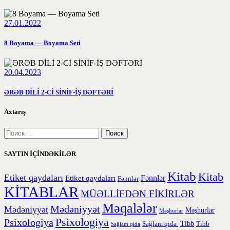
27.01.2022
8 Boyama — Boyama Seti
20.04.2023
ƏRƏB DİLİ 2-Cİ SİNİF-İŞ DƏFTƏRİ
Axtarış
SAYTIN İÇİNDƏKİLƏR
Kitab
Kitab
Etiket qaydaları
Etiket qaydaları
Fənnlər
Fənnlər
KİTABLAR
MÜƏLLİFDƏN FİKİRLƏR
Məqalələr
Mədəniyyət
Mədəniyyət
Məşhurlar
Məşhurlar
Psixologiya
Psixologiya
Tibb
Sağlam qida
Tibb
Sağlam qida