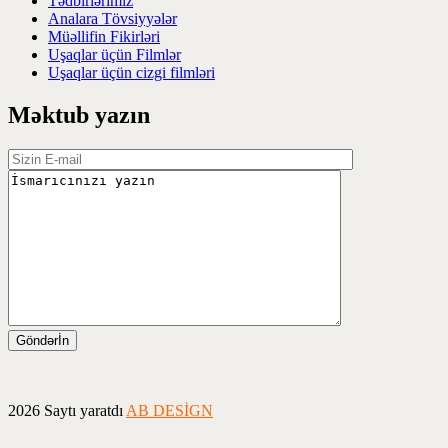
Tədbirlərimiz
Analara Tövsiyyələr
Müəllifin Fikirləri
Uşaqlar üçün Filmlər
Uşaqlar üçün cizgi filmləri
Məktub yazın
2026 Saytı yaratdı
AB DESİGN