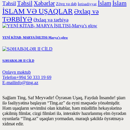
İslam
Təhsil
Xəbərlər
İslam
Təhsil
Zövq və dəb
İqtisadiyyat
İSLAM VƏ UŞAQLAR
Əxlaq və
TƏRBİYƏ
Əxlaq və tərbiyə
YENİ KİTAB- MARYA İŞILTISI-Marya’s glow
SƏHABƏLƏR II CİLD
Onlayn məktub
Telefon
+994 50 333 19 69
E-mail
info@ting.az
Sağlam Ting, Saf Meyvədir! Öyrənən Uşaq, Faydalı İnsandır! şüarı
ilə fəaliyyətinə başlayan “Ting.az” da eyni məqsədə yönəlmişdir.
Həm uşaqların sevimlisi olan kitablar, həm müəllifin hekayələrinə
çəkilmiş filmlər, cizgi filmləri ilə, interaktiv hazırlanmış elm öyrədən
oyunlarla “Ting.az” uşaqları yormadan, maraqlı şəkildə öyrətməyə
xidmət edir.