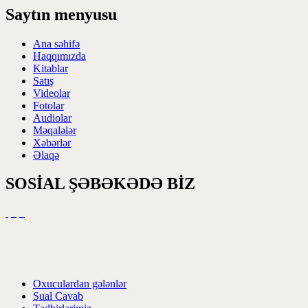
Saytın menyusu
Ana səhifə
Haqqımızda
Kitablar
Satış
Videolar
Fotolar
Audiolar
Məqalələr
Xəbərlər
Əlaqə
SOSİAL ŞƏBƏKƏDƏ BİZ
Oxuculardan gələnlər
Sual Cavab