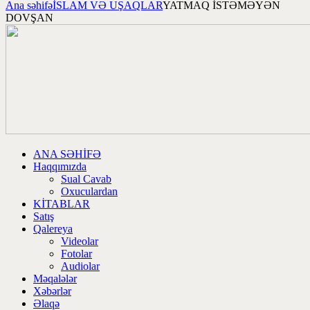
Ana səhifə
İSLAM VƏ UŞAQLAR
YATMAQ İSTƏMƏYƏN
DOVŞAN
ANA SƏHİFƏ
Haqqımızda
Sual Cavab
Oxuculardan
KİTABLAR
Satış
Qalereya
Videolar
Fotolar
Audiolar
Məqalələr
Xəbərlər
Əlaqə