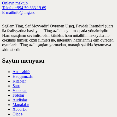
Onlayn məktub
Telefon
+994 50 333 19 69
E-mail
info@ting.az
Sağlam Ting, Saf Meyvədir! Öyrənən Uşaq, Faydalı İnsandır! şüarı
ilə fəaliyyətinə başlayan “Ting.az” da eyni məqsədə yönəlmişdir.
Həm uşaqların sevimlisi olan kitablar, həm müəllifin hekayələrinə
çəkilmiş filmlər, cizgi filmləri ilə, interaktiv hazırlanmış elm öyrədən
oyunlarla “Ting.az” uşaqları yormadan, maraqlı şəkildə öyrətməyə
xidmət edir.
Saytın menyusu
Ana səhifə
Haqqımızda
Kitablar
Satış
Videolar
Fotolar
Audiolar
Məqalələr
Xəbərlər
Əlaqə