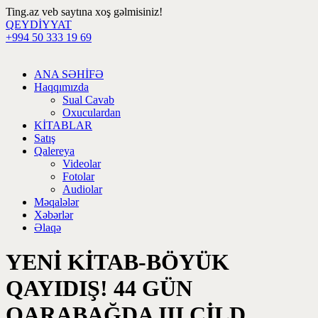
Ting.az veb saytına xoş gəlmisiniz!
QEYDİYYAT
+994 50 333 19 69
ANA SƏHİFƏ
Haqqımızda
Sual Cavab
Oxuculardan
KİTABLAR
Satış
Qalereya
Videolar
Fotolar
Audiolar
Məqalələr
Xəbərlər
Əlaqə
YENİ KİTAB-BÖYÜK
QAYIDIŞ! 44 GÜN
QARABAĞDA III CİLD