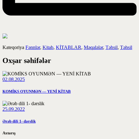
Kateqoriya
Fənnlər
,
Kitab
,
KİTABLAR
,
Məqalələr
,
Təhsil
,
Təhsil
Oxşar səhifələr
02.08.2025
KOMİKS OYUNMƏN — YENİ KİTAB
25.09.2022
Ərəb dili 1- dərslik
Axtarış