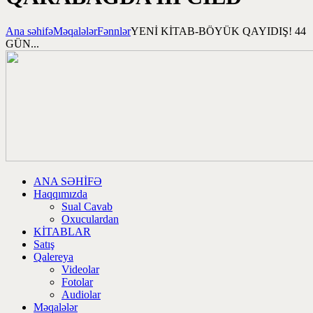
Ana səhifə
Məqalələr
Fənnlər
YENİ KİTAB-BÖYÜK QAYIDIŞ! 44
GÜN...
ANA SƏHİFƏ
Haqqımızda
Sual Cavab
Oxuculardan
KİTABLAR
Satış
Qalereya
Videolar
Fotolar
Audiolar
Məqalələr