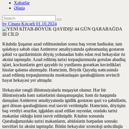
Xəbərlər
Əlaqə
by Çinarə Köçərli
01.10.2024
Kitabda Şuşanın azad edilməsindən sonra baş verən hadisələr, tam
qələbəyə səbəb olan Antiterror əməliyyatında qəhrəmanlıq gostərən
şəhid və qazilərimizin döyüş yolunadan bəhs edən real hekayələr öz
əksini tapmışdır. Azad edilmiş tarixi torpaqlarımızda gorulən abadlıq
işləri, kockunlərin geri qayıdıb öz yurdlarını gorərkən kecirdikləri
hisslər qələmə alınmışdır. Həmcinin, Böyük Qayıdış nəticəsində
azad edilmiş torpaqlarımızda məskunlaşan qarabağlıların sevincli
həyat hekayəsi yer almışdır.
Hekayələr rəngli illüstrasiyalarla muşayiət olunur. Hər bir
illüstrasiyada həm xatiərlərini danışanuşaqlar, həm də haqqında
danışılan Antiterror əməliyyatında igidlik gostərən qazi və şəhidlərin,
geri dönən qarabağlıların real təsviri verilmişdir. Həmcinin, döyüşün
baş verdiyi ərazilər, işğaldan azad edilən rayonlar, oradakı tarixi
məkanlar olduğu kimi təsvir edilmişdir. Kitabın sonunda
Qarabağımızdakı tarixi məkanların, abidələrin bərpadan sonrakı
təsvirləri öz əksini tapmışdır. Bütün hekayələr xronoloji ardıcıllıqla