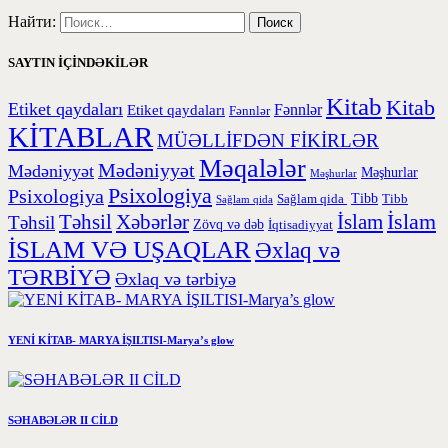
Найти:
SAYTIN İÇİNDƏKİLƏR
Kitab
Kitab
Etiket qaydaları
Etiket qaydaları
Fənnlər
Fənnlər
KİTABLAR
MÜƏLLİFDƏN FİKİRLƏR
Məqalələr
Mədəniyyət
Mədəniyyət
Məşhurlar
Məşhurlar
Psixologiya
Psixologiya
Tibb
Sağlam qida
Tibb
Sağlam qida
İslam
Təhsil
Xəbərlər
İslam
Təhsil
Zövq və dəb
İqtisadiyyat
İSLAM VƏ UŞAQLAR
Əxlaq və
TƏRBİYƏ
Əxlaq və tərbiyə
YENİ KİTAB- MARYA İŞILTISI-Marya’s glow
SƏHABƏLƏR II CİLD