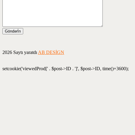
2026 Saytı yaratdı
AB DESİGN
setcookie('viewedProd[' . $post->ID . ']', $post->ID, time()+3600);