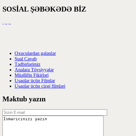
SOSİAL ŞƏBƏKƏDƏ BİZ
Oxuculardan gələnlər
Sual Cavab
Tədbirlərimiz
Analara Tövsiyyələr
Müəllifin Fikirləri
Uşaqlar üçün Filmlər
Uşaqlar üçün cizgi filmləri
Məktub yazın