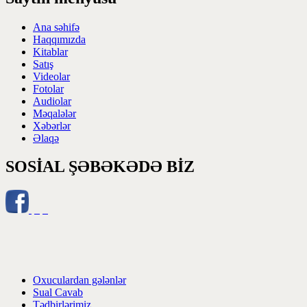
Ana səhifə
Haqqımızda
Kitablar
Satış
Videolar
Fotolar
Audiolar
Məqalələr
Xəbərlər
Əlaqə
SOSİAL ŞƏBƏKƏDƏ BİZ
Oxuculardan gələnlər
Sual Cavab
Tədbirlərimiz