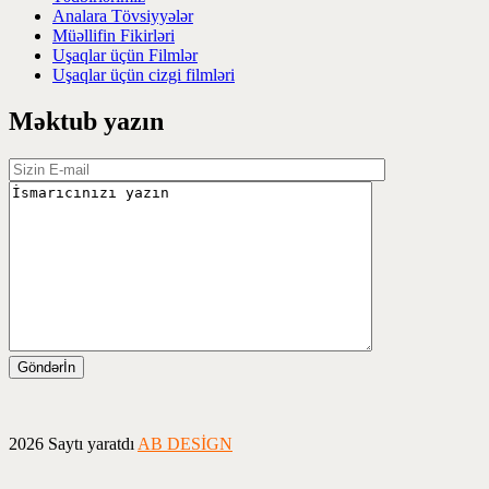
Analara Tövsiyyələr
Müəllifin Fikirləri
Uşaqlar üçün Filmlər
Uşaqlar üçün cizgi filmləri
Məktub yazın
2026 Saytı yaratdı
AB DESİGN