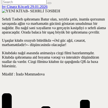
by Çinarə Köçərli
29.01.2026
Sehrli Təsbeh qəhrəmanı Batur olan, xeyirlə şərin, inamla qorxunun
savaşında ağlın və mərhəmətin gücünü göstərən unudulmaz bir
nağıldır. Bu nağıl səni xəyalların və gerçəyin kəsişdiyi o sehrli aləmə
aparacaqdır. Orada balaca bir uşaq böyük bir qəhrəmana çevrilir.
Uşaqlar kitabı oxuyub bitirdikdə «Əsl güc ağıl, cəsarət,
mərhəmətdədir!»- düşüncəsində olacaqlar!
Kitabdakı nağıl əsasında animasiya cizgi filmi hazırlanmışdır.
Kitabda qəhrəmana aid boyama vərəqi və interaktiv düşündürən
suallar da vardır. Cizgi filminə kitabın üz qapığında QR-la baxa
bilərsiniz.
Müəllif : İradə Məmmədova