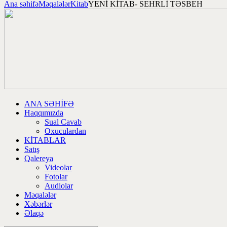
Ana səhifə
Məqalələr
Kitab
YENİ KİTAB- SEHRLİ TƏSBEH
ANA SƏHİFƏ
Haqqımızda
Sual Cavab
Oxuculardan
KİTABLAR
Satış
Qalereya
Videolar
Fotolar
Audiolar
Məqalələr
Xəbərlər
Əlaqə