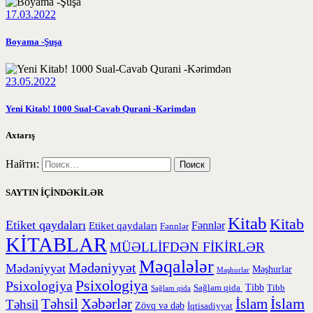
17.03.2022
Boyama -Şuşa
23.05.2022
Yeni Kitab! 1000 Sual-Cavab Qurani -Kərimdən
Axtarış
Найти:
SAYTIN İÇİNDƏKİLƏR
Kitab
Kitab
Etiket qaydaları
Etiket qaydaları
Fənnlər
Fənnlər
KİTABLAR
MÜƏLLİFDƏN FİKİRLƏR
Məqalələr
Mədəniyyət
Mədəniyyət
Məşhurlar
Məşhurlar
Psixologiya
Psixologiya
Tibb
Sağlam qida
Tibb
Sağlam qida
İslam
Təhsil
Xəbərlər
İslam
Təhsil
Zövq və dəb
İqtisadiyyat