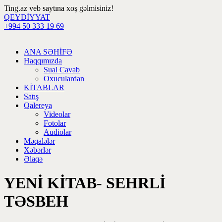
Ting.az veb saytına xoş gəlmisiniz!
QEYDİYYAT
+994 50 333 19 69
ANA SƏHİFƏ
Haqqımızda
Sual Cavab
Oxuculardan
KİTABLAR
Satış
Qalereya
Videolar
Fotolar
Audiolar
Məqalələr
Xəbərlər
Əlaqə
YENİ KİTAB- SEHRLİ
TƏSBEH