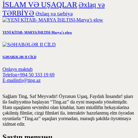
İSLAM VƏ UŞAQLAR
Əxlaq və
TƏRBİYƏ
Əxlaq və tərbiyə
YENİ KİTAB- MARYA İŞILTISI-Marya’s glow
SƏHABƏLƏR II CİLD
Onlayn məktub
Telefon
+994 50 333 19 69
E-mail
info@ting.az
Sağlam Ting, Saf Meyvədir! Öyrənən Uşaq, Faydalı İnsandır! şüarı
ilə fəaliyyətinə başlayan “Ting.az” da eyni məqsədə yönəlmişdir.
Həm uşaqların sevimlisi olan kitablar, həm müəllifin hekayələrinə
çəkilmiş filmlər, cizgi filmləri ilə, interaktiv hazırlanmış elm öyrədən
oyunlarla “Ting.az” uşaqları yormadan, maraqlı şəkildə öyrətməyə
xidmət edir.
Saytın menyusu