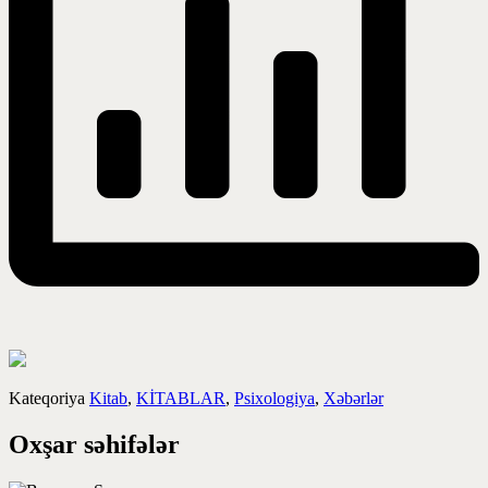
Kateqoriya
Kitab
,
KİTABLAR
,
Psixologiya
,
Xəbərlər
Oxşar səhifələr