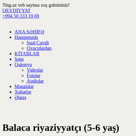
Ting.az veb saytına xoş gəlmisiniz!
QEYDİYYAT
+994 50 333 19 69
ANA SƏHİFƏ
Haqqımızda
Sual Cavab
Oxuculardan
KİTABLAR
Satış
Qalereya
Videolar
Fotolar
Audiolar
Məqalələr
Xəbərlər
Əlaqə
Balaca riyaziyyatçı (5-6 yaş)