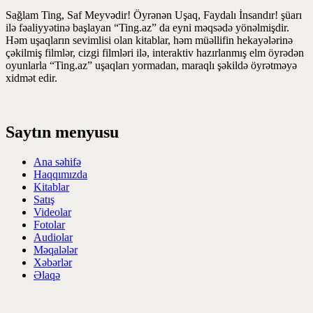
Sağlam Ting, Saf Meyvədir! Öyrənən Uşaq, Faydalı İnsandır! şüarı
ilə fəaliyyətinə başlayan “Ting.az” da eyni məqsədə yönəlmişdir.
Həm uşaqların sevimlisi olan kitablar, həm müəllifin hekayələrinə
çəkilmiş filmlər, cizgi filmləri ilə, interaktiv hazırlanmış elm öyrədən
oyunlarla “Ting.az” uşaqları yormadan, maraqlı şəkildə öyrətməyə
xidmət edir.
Saytın menyusu
Ana səhifə
Haqqımızda
Kitablar
Satış
Videolar
Fotolar
Audiolar
Məqalələr
Xəbərlər
Əlaqə