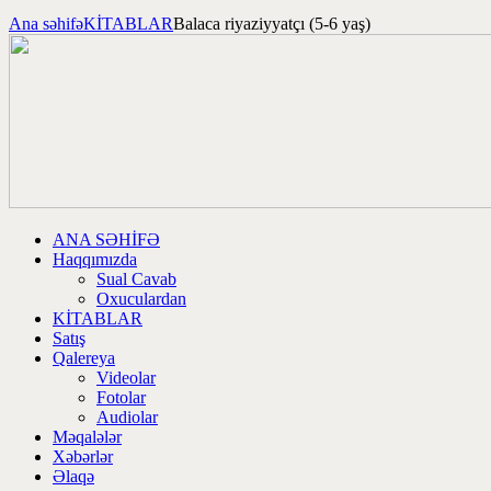
Ana səhifə
KİTABLAR
Balaca riyaziyyatçı (5-6 yaş)
ANA SƏHİFƏ
Haqqımızda
Sual Cavab
Oxuculardan
KİTABLAR
Satış
Qalereya
Videolar
Fotolar
Audiolar
Məqalələr
Xəbərlər
Əlaqə