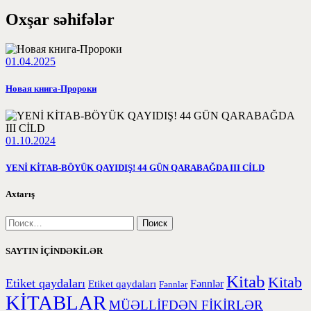
Oxşar səhifələr
01.04.2025
Новая книга-Пророки
01.10.2024
YENİ KİTAB-BÖYÜK QAYIDIŞ! 44 GÜN QARABAĞDA III CİLD
Axtarış
SAYTIN İÇİNDƏKİLƏR
Kitab
Kitab
Etiket qaydaları
Etiket qaydaları
Fənnlər
Fənnlər
KİTABLAR
MÜƏLLİFDƏN FİKİRLƏR