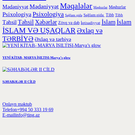
Məqalələr
Mədəniyyət
Mədəniyyət
Məşhurlar
Məşhurlar
Psixologiya
Psixologiya
Tibb
Sağlam qida
Tibb
Sağlam qida
İslam
Təhsil
Xəbərlər
İslam
Təhsil
Zövq və dəb
İqtisadiyyat
İSLAM VƏ UŞAQLAR
Əxlaq və
TƏRBİYƏ
Əxlaq və tərbiyə
YENİ KİTAB- MARYA İŞILTISI-Marya’s glow
SƏHABƏLƏR II CİLD
Onlayn məktub
Telefon
+994 50 333 19 69
E-mail
info@ting.az