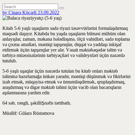
by Çinarə Köçərli
23.09.2022
Kitab 5-6 yaşlı uşaqların sadə riyazi təsəvvürlərini formalaşdırmaq
məqsədi daşıyır. Kitabda bu yaşda uşaqların bilməsi mühüm olan
anlayışlar, zaman, məkana bələdləşmə, ölçü vahidləri, sadə toplama
və çıxma əməlləri, məntiqi tapşırıqlar, diqqət və yaddaşı inkişaf
etdirmək üçün tapşırıqlar yer alır. Vəsait məktəbəqədər təlim və
tərbiyə müəssisələrinin tərbiyəçiləri və valideynləri üçün nəzərdə
tutulub.
5-6 yaşlı uşaqlar üçün nəzərdə tutulan bu kitab onları məktəb
təliminə hazırlamağa imkan yaradır, məntiqi düşünmək və fikirlərini
izah etmək, müqayisə etmək və ümumiləşdirmək, qruplaşdırmaq,
araşdırmaq və digər məktəb təlimi üçün vacib olan bacarıqların
aşılanmasına yardım edir.
64 səh. rəngli, şəkilliŞnəfis tərtibatlı.
Müəllif: Gülarə Rüstəmova