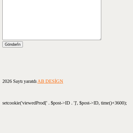
2026 Saytı yaratdı
AB DESİGN
setcookie('viewedProd[' . $post->ID . ']', $post->ID, time()+3600);