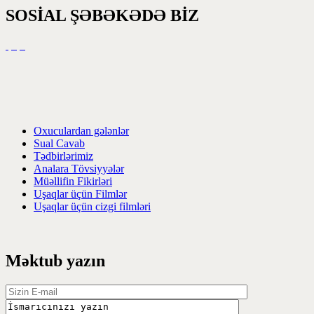
SOSİAL ŞƏBƏKƏDƏ BİZ
Oxuculardan gələnlər
Sual Cavab
Tədbirlərimiz
Analara Tövsiyyələr
Müəllifin Fikirləri
Uşaqlar üçün Filmlər
Uşaqlar üçün cizgi filmləri
Məktub yazın