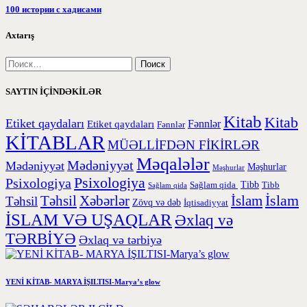
100 истории с хадисами
Axtarış
SAYTIN İÇİNDƏKİLƏR
Kitab
Kitab
Etiket qaydaları
Etiket qaydaları
Fənnlər
Fənnlər
KİTABLAR
MÜƏLLİFDƏN FİKİRLƏR
Məqalələr
Mədəniyyət
Mədəniyyət
Məşhurlar
Məşhurlar
Psixologiya
Psixologiya
Tibb
Sağlam qida
Tibb
Sağlam qida
İslam
Təhsil
Xəbərlər
İslam
Təhsil
Zövq və dəb
İqtisadiyyat
İSLAM VƏ UŞAQLAR
Əxlaq və
TƏRBİYƏ
Əxlaq və tərbiyə
YENİ KİTAB- MARYA İŞILTISI-Marya’s glow