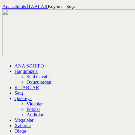
Ana səhifə
KİTABLAR
Boyama -Şuşa
ANA SƏHİFƏ
Haqqımızda
Sual Cavab
Oxuculardan
KİTABLAR
Satış
Qalereya
Videolar
Fotolar
Audiolar
Məqalələr
Xəbərlər
Əlaqə