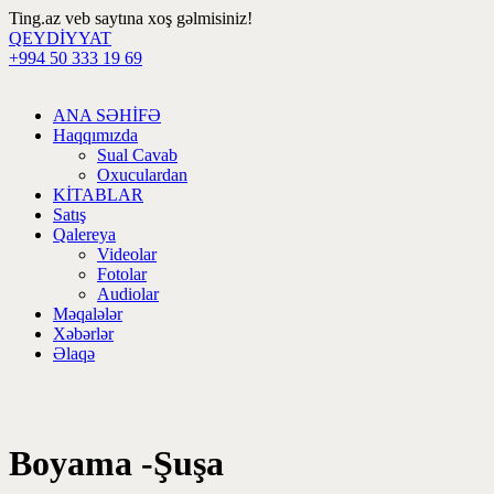
Ting.az veb saytına xoş gəlmisiniz!
QEYDİYYAT
+994 50 333 19 69
ANA SƏHİFƏ
Haqqımızda
Sual Cavab
Oxuculardan
KİTABLAR
Satış
Qalereya
Videolar
Fotolar
Audiolar
Məqalələr
Xəbərlər
Əlaqə
Boyama -Şuşa