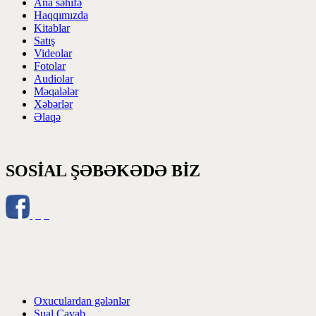
Ana səhifə
Haqqımızda
Kitablar
Satış
Videolar
Fotolar
Audiolar
Məqalələr
Xəbərlər
Əlaqə
SOSİAL ŞƏBƏKƏDƏ BİZ
Oxuculardan gələnlər
Sual Cavab