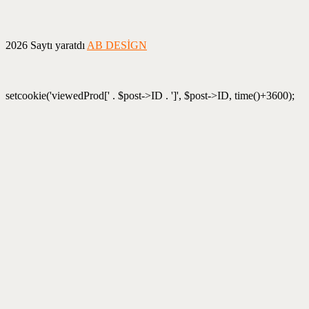
2026 Saytı yaratdı
AB DESİGN
setcookie('viewedProd[' . $post->ID . ']', $post->ID, time()+3600);