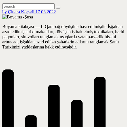
by Çinarə Köçərli
17.03.2022
Boyama kitabçası — II Qarabağ döyüşünə həsr edilmişdir. İşğaldan
azad edilmiş tarixi məkanları, döyüşdə iştirak etmiş texnikaları, hərbi
paqonları, simvolları rəngləmək uşaqlarda vətənpərvərlik hissini
artıracaq, işğaldan azad edilən şəhərlərin adlarını rəngləmək Şanlı
Tariximizi yaddaşlarına həkk etdirəcəkdir.