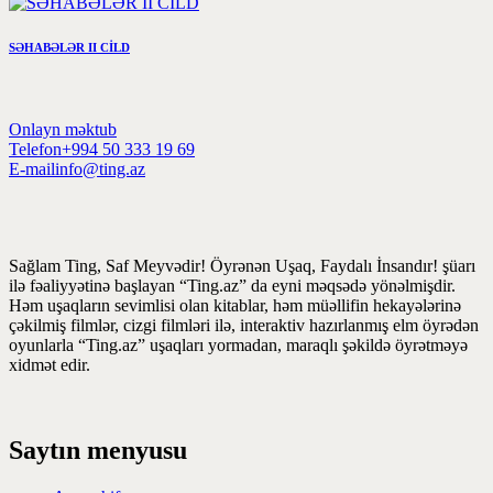
SƏHABƏLƏR II CİLD
Onlayn məktub
Telefon
+994 50 333 19 69
E-mail
info@ting.az
Sağlam Ting, Saf Meyvədir! Öyrənən Uşaq, Faydalı İnsandır! şüarı
ilə fəaliyyətinə başlayan “Ting.az” da eyni məqsədə yönəlmişdir.
Həm uşaqların sevimlisi olan kitablar, həm müəllifin hekayələrinə
çəkilmiş filmlər, cizgi filmləri ilə, interaktiv hazırlanmış elm öyrədən
oyunlarla “Ting.az” uşaqları yormadan, maraqlı şəkildə öyrətməyə
xidmət edir.
Saytın menyusu