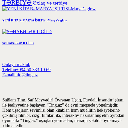
TƏRBİYƏ
Əxlaq və tərbiyə
YENİ KİTAB- MARYA İŞILTISI-Marya’s glow
SƏHABƏLƏR II CİLD
Onlayn məktub
Telefon
+994 50 333 19 69
E-mail
info@ting.az
Sağlam Ting, Saf Meyvədir! Öyrənən Uşaq, Faydalı İnsandır! şüarı
ilə fəaliyyətinə başlayan “Ting.az” da eyni məqsədə yönəlmişdir.
Həm uşaqların sevimlisi olan kitablar, həm müəllifin hekayələrinə
çəkilmiş filmlər, cizgi filmləri ilə, interaktiv hazırlanmış elm öyrədən
oyunlarla “Ting.az” uşaqları yormadan, maraqlı şəkildə öyrətməyə
xidmət edir.