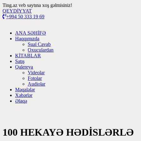
Ting.az veb saytına xoş gəlmisiniz!
QEYDİYYAT
+994 50 333 19 69
ANA SƏHİFƏ
Haqqımızda
Sual Cavab
Oxuculardan
KİTABLAR
Satış
Qalereya
Videolar
Fotolar
Audiolar
Məqalələr
Xəbərlər
Əlaqə
100 HEKAYƏ HƏDİSLƏRLƏ