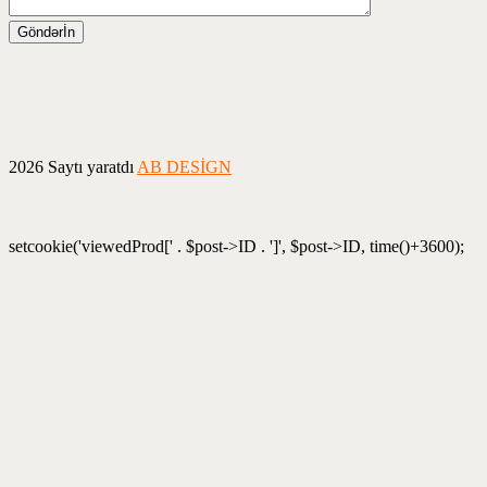
2026 Saytı yaratdı
AB DESİGN
setcookie('viewedProd[' . $post->ID . ']', $post->ID, time()+3600);