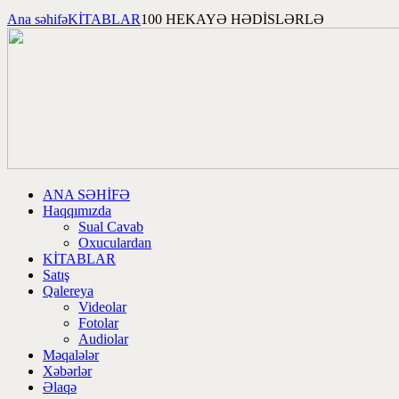
Ana səhifə
KİTABLAR
100 HEKAYƏ HƏDİSLƏRLƏ
ANA SƏHİFƏ
Haqqımızda
Sual Cavab
Oxuculardan
KİTABLAR
Satış
Qalereya
Videolar
Fotolar
Audiolar
Məqalələr
Xəbərlər
Əlaqə