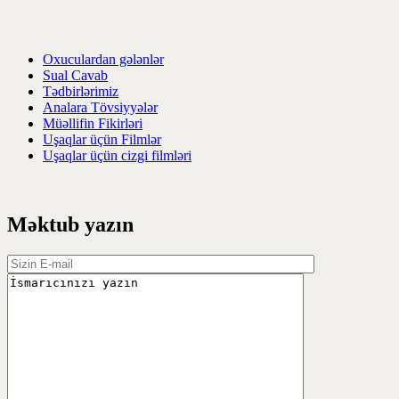
Oxuculardan gələnlər
Sual Cavab
Tədbirlərimiz
Analara Tövsiyyələr
Müəllifin Fikirləri
Uşaqlar üçün Filmlər
Uşaqlar üçün cizgi filmləri
Məktub yazın