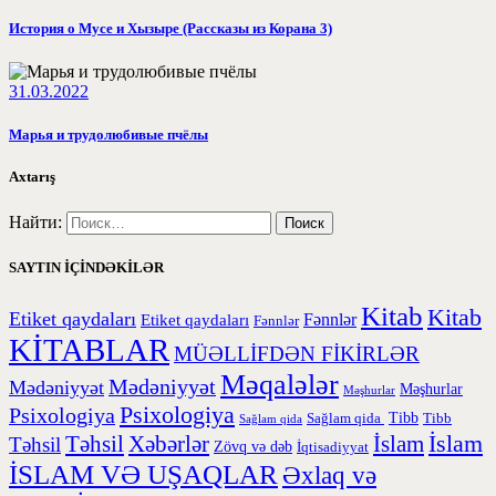
История о Мусе и Хызыре (Рассказы из Корана 3)
31.03.2022
Марья и трудолюбивые пчёлы
Axtarış
Найти:
SAYTIN İÇİNDƏKİLƏR
Kitab
Kitab
Etiket qaydaları
Etiket qaydaları
Fənnlər
Fənnlər
KİTABLAR
MÜƏLLİFDƏN FİKİRLƏR
Məqalələr
Mədəniyyət
Mədəniyyət
Məşhurlar
Məşhurlar
Psixologiya
Psixologiya
Tibb
Sağlam qida
Tibb
Sağlam qida
İslam
Təhsil
Xəbərlər
İslam
Təhsil
Zövq və dəb
İqtisadiyyat
İSLAM VƏ UŞAQLAR
Əxlaq və