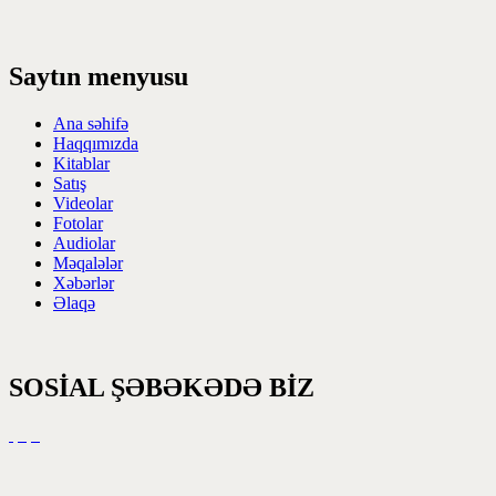
Saytın menyusu
Ana səhifə
Haqqımızda
Kitablar
Satış
Videolar
Fotolar
Audiolar
Məqalələr
Xəbərlər
Əlaqə
SOSİAL ŞƏBƏKƏDƏ BİZ